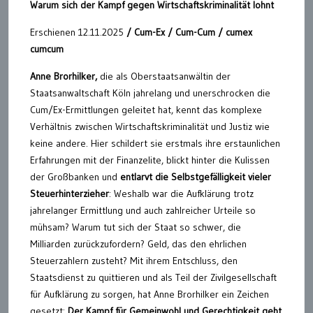
Warum sich der Kampf gegen Wirtschaftskriminalität lohnt
Erschienen 12.11.2025
/ Cum-Ex / Cum-Cum / cumex
cumcum
Anne Brorhilker,
die als Oberstaatsanwältin der
Staatsanwaltschaft Köln jahrelang und unerschrocken die
Cum/Ex-Ermittlungen geleitet hat, kennt das komplexe
Verhältnis zwischen Wirtschaftskriminalität und Justiz wie
keine andere. Hier schildert sie erstmals ihre erstaunlichen
Erfahrungen mit der Finanzelite, blickt hinter die Kulissen
der Großbanken und
entlarvt die Selbstgefälligkeit vieler
Steuerhinterzieher
: Weshalb war die Aufklärung trotz
jahrelanger Ermittlung und auch zahlreicher Urteile so
mühsam? Warum tut sich der Staat so schwer, die
Milliarden zurückzufordern? Geld, das den ehrlichen
Steuerzahlern zusteht? Mit ihrem Entschluss, den
Staatsdienst zu quittieren und als Teil der Zivilgesellschaft
für Aufklärung zu sorgen, hat Anne Brorhilker ein Zeichen
gesetzt:
Der Kampf für Gemeinwohl und Gerechtigkeit geht