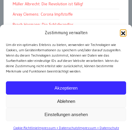
Müller Albrecht: Die Revolution ist fällig!
Arvay Clemens: Corona Impfstoffe
Broch Hermann: Die Schlafwandler
Zustimmung verwalten
Kohout Pavel: Ende der Großen Ferien
Bonelli Raphael: Kopflos
Um dir ein optimales Erlebnis zu bieten, verwenden wir Technologien wie
Cookies, um Geräteinformationen zu speichern und/oder darauf zuzugreifen.
Luczak Andreas: Deutschlands Energiewende
Wenn du diesen Technologien zustimmst, können wir Daten wie das
Surfverhalten oder eindeutige IDs auf dieser Website verarbeiten. Wenn du
deine Zustimmung nicht erteilst oder zurückziehst, können bestimmte
Merkmale und Funktionen beeinträchtigt werden.
alle Artikel
Akzeptieren
Ablehnen
Einstellungen ansehen
Impressum
Cookie-Richtlinie
Impressum + Datenschutz
Impressum + Datenschutz