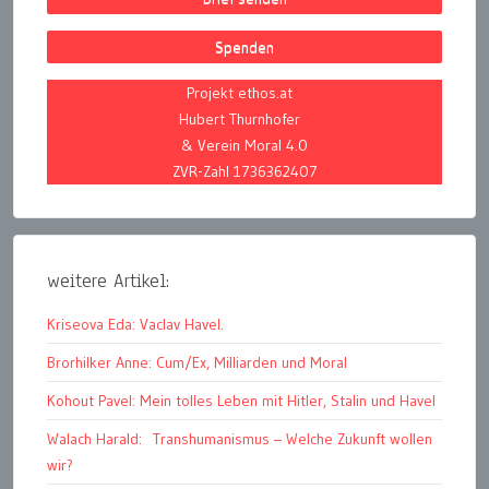
Spenden
Projekt ethos.at
Hubert Thurnhofer
& Verein Moral 4.0
ZVR-Zahl 1736362407
weitere Artikel:
Kriseova Eda: Vaclav Havel.
Brorhilker Anne: Cum/Ex, Milliarden und Moral
Kohout Pavel: Mein tolles Leben mit Hitler, Stalin und Havel
Walach Harald: Transhumanismus – Welche Zukunft wollen
wir?