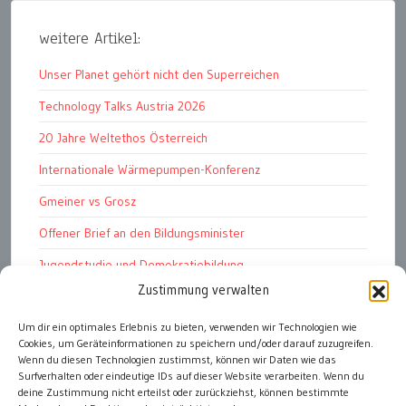
weitere Artikel:
Unser Planet gehört nicht den Superreichen
Technology Talks Austria 2026
20 Jahre Weltethos Österreich
Internationale Wärmepumpen-Konferenz
Gmeiner vs Grosz
Offener Brief an den Bildungsminister
Jugendstudie und Demokratiebildung
Zustimmung verwalten
Solschenizyn, Dugin und der Westen
Finanzindustrie manipuliert Schüler
Um dir ein optimales Erlebnis zu bieten, verwenden wir Technologien wie
Cookies, um Geräteinformationen zu speichern und/oder darauf zuzugreifen.
Chemtrails Contrails Geoengineering
Wenn du diesen Technologien zustimmst, können wir Daten wie das
Surfverhalten oder eindeutige IDs auf dieser Website verarbeiten. Wenn du
deine Zustimmung nicht erteilst oder zurückziehst, können bestimmte