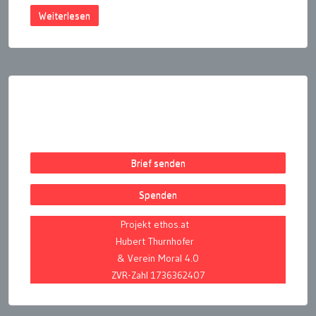
Weiterlesen
Seitennummerierung
der
Beiträge
Brief senden
Spenden
Projekt ethos.at
Hubert Thurnhofer
& Verein Moral 4.0
ZVR-Zahl 1736362407