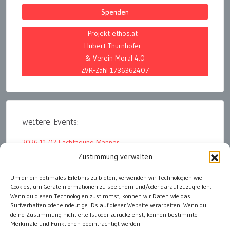
Spenden
Projekt ethos.at
Hubert Thurnhofer
& Verein Moral 4.0
ZVR-Zahl 1736362407
weitere Events:
2026.11.02 Fachtagung Männer
Zustimmung verwalten
2026.08.07 Waldbaden und Renaturieren
Um dir ein optimales Erlebnis zu bieten, verwenden wir Technologien wie
2026.08.29 Arlberger Waldbeisser
Cookies, um Geräteinformationen zu speichern und/oder darauf zuzugreifen.
2026.08.08 Infoaktion der Solidarwerkstatt
Wenn du diesen Technologien zustimmst, können wir Daten wie das
Surfverhalten oder eindeutige IDs auf dieser Website verarbeiten. Wenn du
deine Zustimmung nicht erteilst oder zurückziehst, können bestimmte
Merkmale und Funktionen beeinträchtigt werden.