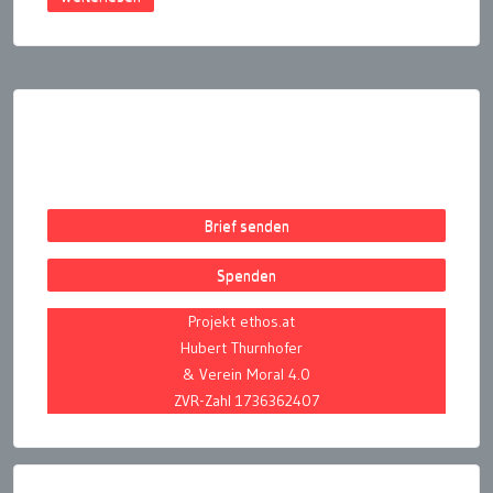
Seitennummerierung
der
Beiträge
Brief senden
Spenden
Projekt ethos.at
Hubert Thurnhofer
& Verein Moral 4.0
ZVR-Zahl 1736362407