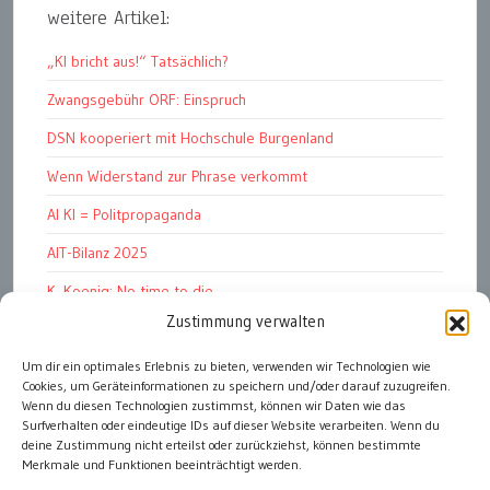
weitere Artikel:
„KI bricht aus!“ Tatsächlich?
Zwangsgebühr ORF: Einspruch
DSN kooperiert mit Hochschule Burgenland
Wenn Widerstand zur Phrase verkommt
AI KI = Politpropaganda
AIT-Bilanz 2025
K. Koenig: No time to die
Zustimmung verwalten
Hinschauen statt Wegschauen
EMRK Art. 15: „das Leben der Nation“
Um dir ein optimales Erlebnis zu bieten, verwenden wir Technologien wie
Cookies, um Geräteinformationen zu speichern und/oder darauf zuzugreifen.
Pressfreedom Report ignoriert EU-Sanktionen
Wenn du diesen Technologien zustimmst, können wir Daten wie das
Surfverhalten oder eindeutige IDs auf dieser Website verarbeiten. Wenn du
deine Zustimmung nicht erteilst oder zurückziehst, können bestimmte
Merkmale und Funktionen beeinträchtigt werden.