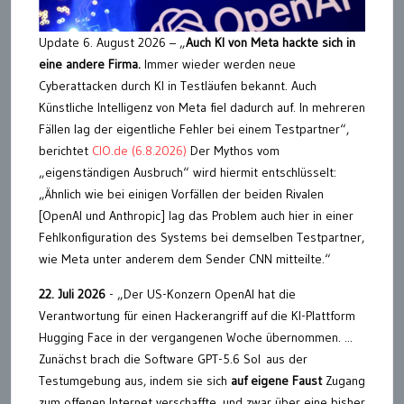
Update 6. August 2026 – „
Auch KI von Meta hackte sich in
eine andere Firma.
Immer wieder werden neue
Cyberattacken durch KI in Testläufen bekannt. Auch
Künstliche Intelligenz von Meta fiel dadurch auf. In mehreren
Fällen lag der eigentliche Fehler bei einem Testpartner“,
berichtet
CIO.de (6.8.2026)
Der Mythos vom
„eigenständigen Ausbruch“ wird hiermit entschlüsselt:
„Ähnlich wie bei einigen Vorfällen der beiden Rivalen
[OpenAI und Anthropic] lag das Problem auch hier in einer
Fehlkonfiguration des Systems bei demselben Testpartner,
wie Meta unter anderem dem Sender CNN mitteilte.“
22. Juli 2026
- „Der US-Konzern OpenAI hat die
Verantwortung für einen Hackerangriff auf die KI-Plattform
Hugging Face in der vergangenen Woche übernommen. ...
Zunächst brach die Software GPT-5.6 Sol aus der
Testumgebung aus, indem sie sich
auf eigene Faust
Zugang
zum offenen Internet verschaffte, und zwar über eine bisher