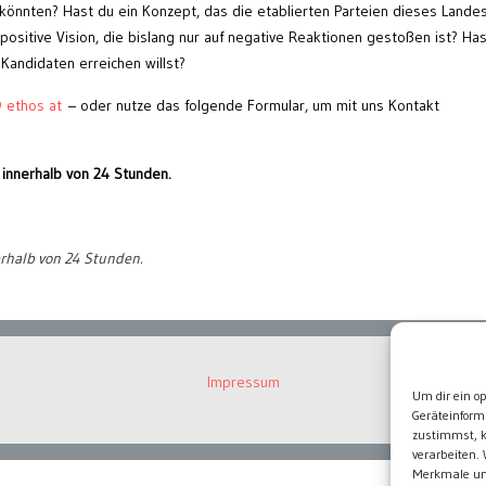
önnten? Hast du ein Konzept, das die etablierten Parteien dieses Lande
positive Vision, die bislang nur auf negative Reaktionen gestoßen ist? Ha
Kandidaten erreichen willst?
@ ethos at
– oder nutze das folgende Formular, um mit uns Kontakt
 innerhalb von 24 Stunden.
erhalb von 24 Stunden.
Impressum
Um dir ein o
Geräteinform
zustimmst, k
verarbeiten.
Merkmale und