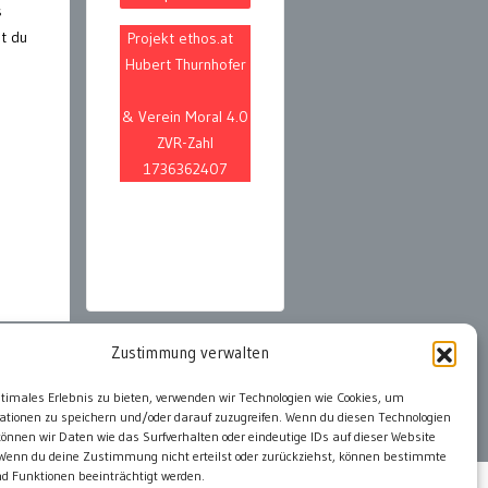
s
st du
Projekt ethos.at
Hubert Thurnhofer
& Verein Moral 4.0
ZVR-Zahl
1736362407
Zustimmung verwalten
ptimales Erlebnis zu bieten, verwenden wir Technologien wie Cookies, um
ationen zu speichern und/oder darauf zuzugreifen. Wenn du diesen Technologien
önnen wir Daten wie das Surfverhalten oder eindeutige IDs auf dieser Website
 Wenn du deine Zustimmung nicht erteilst oder zurückziehst, können bestimmte
 Funktionen beeinträchtigt werden.