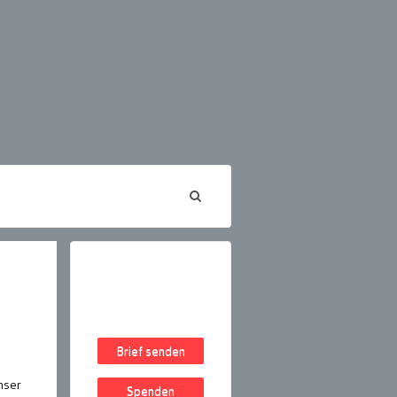
Brief senden
nser
Spenden