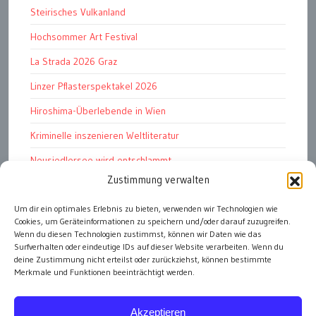
Steirisches Vulkanland
Hochsommer Art Festival
La Strada 2026 Graz
Linzer Pflasterspektakel 2026
Hiroshima-Überlebende in Wien
Kriminelle inszenieren Weltliteratur
Neusiedlersee wird entschlammt
Zustimmung verwalten
TKG wünscht besinnliches Weihnachtsfest
Um dir ein optimales Erlebnis zu bieten, verwenden wir Technologien wie
Fußball WM 2026: „historisch“
Cookies, um Geräteinformationen zu speichern und/oder darauf zuzugreifen.
Die Wichtigen
Wenn du diesen Technologien zustimmst, können wir Daten wie das
Surfverhalten oder eindeutige IDs auf dieser Website verarbeiten. Wenn du
deine Zustimmung nicht erteilst oder zurückziehst, können bestimmte
Merkmale und Funktionen beeinträchtigt werden.
alle Artikel
Akzeptieren