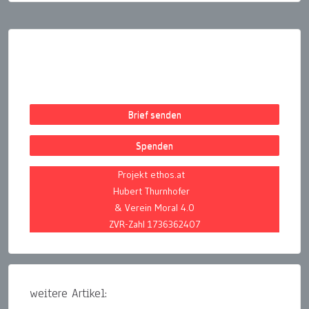
Seitennummerierung
der
Beiträge
Brief senden
Spenden
Projekt ethos.at
Hubert Thurnhofer
& Verein Moral 4.0
ZVR-Zahl 1736362407
weitere Artikel: