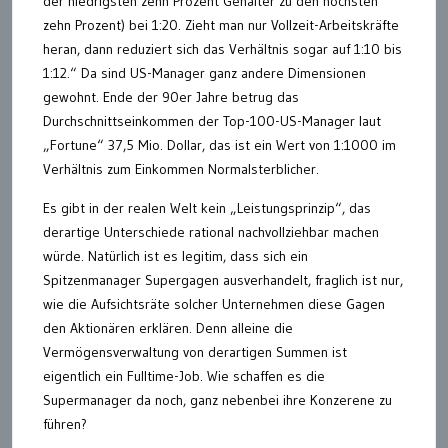
der niedrigsten zehn Prozent Gehälter zu den höchsten
zehn Prozent) bei 1:20. Zieht man nur Vollzeit-Arbeitskräfte
heran, dann reduziert sich das Verhältnis sogar auf 1:10 bis
1:12.“ Da sind US-Manager ganz andere Dimensionen
gewohnt. Ende der 90er Jahre betrug das
Durchschnittseinkommen der Top-100-US-Manager laut
„Fortune“ 37,5 Mio. Dollar, das ist ein Wert von 1:1000 im
Verhältnis zum Einkommen Normalsterblicher.
Es gibt in der realen Welt kein „Leistungsprinzip“, das
derartige Unterschiede rational nachvollziehbar machen
würde. Natürlich ist es legitim, dass sich ein
Spitzenmanager Supergagen ausverhandelt, fraglich ist nur,
wie die Aufsichtsräte solcher Unternehmen diese Gagen
den Aktionären erklären. Denn alleine die
Vermögensverwaltung von derartigen Summen ist
eigentlich ein Fulltime-Job. Wie schaffen es die
Supermanager da noch, ganz nebenbei ihre Konzerene zu
führen?