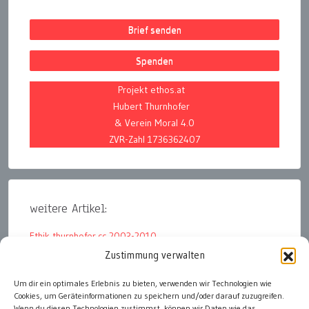
Brief senden
Spenden
Projekt ethos.at
Hubert Thurnhofer
& Verein Moral 4.0
ZVR-Zahl 1736362407
weitere Artikel:
Ethik thurnhofer.cc 2003-2010
Zustimmung verwalten
Wirtschaftsethik 2018 ethik-heute.org
Um dir ein optimales Erlebnis zu bieten, verwenden wir Technologien wie
Wirtschaftsethik 2015 – 2017 A3ECO
Cookies, um Geräteinformationen zu speichern und/oder darauf zuzugreifen.
Wirtschaftsethik 2008 – 2011 The Global Player
Wenn du diesen Technologien zustimmst, können wir Daten wie das