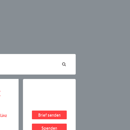
z
Brief senden
Linz
Spenden