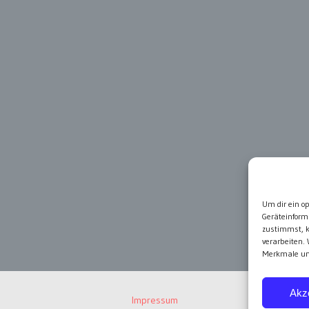
Um dir ein o
Geräteinform
zustimmst, k
verarbeiten.
Merkmale und
Akz
Impressum