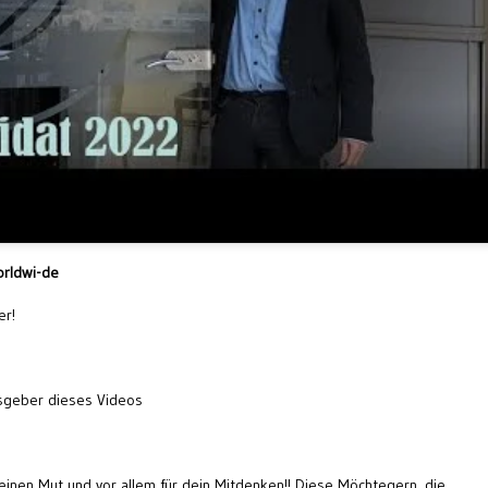
orldwi-de
er!
sgeber dieses Videos
inen Mut und vor allem für dein Mitdenken!! Diese Möchtegern, die