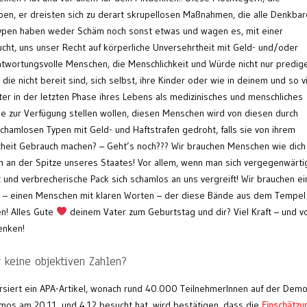
en, er dreisten sich zu derart skrupellosen Maßnahmen, die alle Denkbar
 Typen haben weder Schäm noch sonst etwas und wagen es, mit einer
sucht, uns unser Recht auf körperliche Unversehrtheit mit Geld- und/oder
antwortungsvolle Menschen, die Menschlichkeit und Würde nicht nur predig
e nicht bereit sind, sich selbst, ihre Kinder oder wie in deinem und so v
ter in der letzten Phase ihres Lebens als medizinisches und menschliches
e zur Verfügung stellen wollen, diesen Menschen wird von diesen durch
chamlosen Typen mit Geld- und Haftstrafen gedroht, falls sie von ihrem
theit Gebrauch machen? – Geht’s noch??? Wir brauchen Menschen wie dich
m an der Spitze unseres Staates! Vor allem, wenn man sich vergegenwärtig
 und verbrecherische Pack sich schamlos an uns vergreift! Wir brauchen e
 – einen Menschen mit klaren Worten – der diese Bände aus dem Tempel
en! Alles Gute
deinem Vater zum Geburtstag und dir? Viel Kraft – und v
enken!
 keine objektiven Zahlen?
siert ein APA-Artikel, wonach rund 40.000 TeilnehmerInnen auf der Dem
os am 20.11. und 4.12 besucht hat, wird bestätigen, dass die
Einschätzu