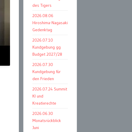
des Tigers
2026.08.06
Hiroshima-Nagasaki
Gedenktag
2026.07.10
Kundgebung gg
Budget 2027/28
2026.07.30
Kundgebung für
den Frieden
2026.07.24 Summit
KI und
Kreativrechte
2026.06.30
Monatsrückblick
Juni