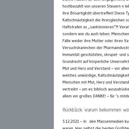
hochbezahlt von unseren Steuern n leb
ihre Bösartigkdit übertreffen! Diese
Kaltschnäutzigkeit die ihresgleichen 
Haftstrafen zu „sanktionieren“!!! Ver
sondern wie du auch leben. Menschen di
Fälle weder ihre Mutter oder ihren Va
Versuchskaninchen der Pharmaindustri
Immunität geschützten, skrupel- und s
Grundrecht auf körperliche Unversehr
Mut und Herz und Verstand – vor alle
welches unwürdige, Kaltschnäutzigkeit
Menschen mit Mut, Herz und Verstand
vertreibt – um es biblisch auszudrück
allem ein großes DANKE! – für ’s mitd
Rückblick: Warum bekommen wir
5.12.2021 – In den Massenmedien kur
waren. Wer selbst die beiden Großdem