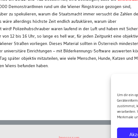
000 DemonstrantInnen rund um die Wiener Ringstrasse gezogen sind,
darüber zu spekulieren, warum die Staatsmacht immer versucht die Zahlen de
 wäre allerdings höchste Zeit endlich aufzuklären, warum über
 wird! Polizeihubschrauber waren laufend in der Luft und haben mit Sicher
von 12 bis 16 Uhr, so lange es hell war, für jeden Zeitpunkt eine objektiv
Wiener Straßen vorliegen. Dieses Material sollten in Österreich mindeste
der universitäre Einrichtungen – mit Bilderkennungs-Software auswerten kö
ag später objektiv mitzuteilen, wie viele Menschen, Hunde, Katzen und 
aßen Wiens befunden haben.
Wei
Um dir ein o
Geräteinform
zustimmst, k
verarbeiten.
Merkmale und
Akz
Impressum