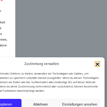
r
heit
e
ns
nnen,
Mäuse
Zustimmung verwalten
ter
ptimales Erlebnis zu bieten, verwenden wir Technologien wie Cookies, um
ationen zu speichern und/oder darauf zuzugreifen. Wenn du diesen Technologien
önnen wir Daten wie das Surfverhalten oder eindeutige IDs auf dieser Website
 Wenn du deine Zustimmung nicht erteilst oder zurückziehst, können bestimmte
 Funktionen beeinträchtigt werden.
eptieren
Ablehnen
Einstellungen ansehen