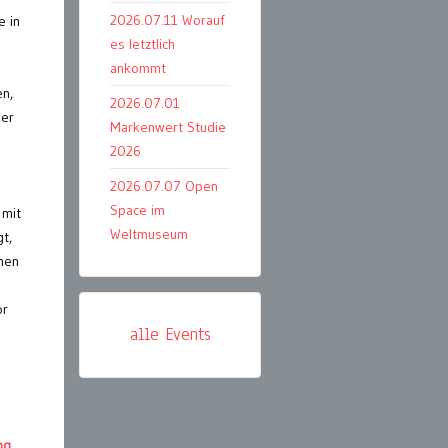
2026.07.11 Worauf
e in
es letztlich
ankommt
en,
2026.07.01
ier
Markenwert Studie
2026
2026.07.07 Open
Space im
 mit
Weltmuseum
t,
inen
or
alle Events
o
ng