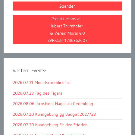
Spenden
Projekt ethos.at
Hubert Thurnhofer
& Verein Moral 4.0
ZVR-Zahl 1736362407
weitere Events:
2026.07.31 Monatsrückblick Juli
2026.07.29 Tag des Tigers
2026.08.06 Hiroshima-Nagasaki Gedenktag
2026.07.10 Kundgebung gg Budget 2027/28
2026.07.30 Kundgebung für den Frieden