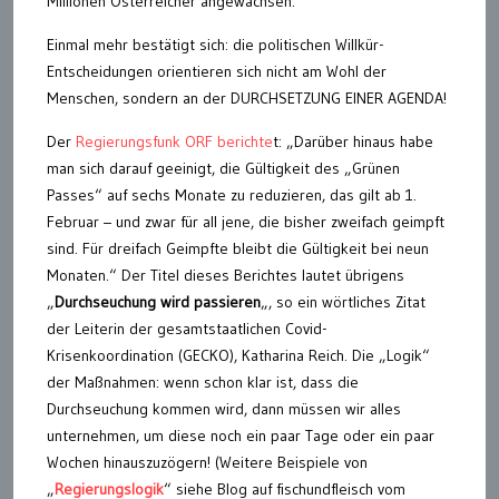
Millionen Österreicher angewachsen.
Einmal mehr bestätigt sich: die politischen Willkür-
Entscheidungen orientieren sich nicht am Wohl der
Menschen, sondern an der DURCHSETZUNG EINER AGENDA!
Der
Regierungsfunk ORF berichte
t: „Darüber hinaus habe
man sich darauf geeinigt, die Gültigkeit des „Grünen
Passes“ auf sechs Monate zu reduzieren, das gilt ab 1.
Februar – und zwar für all jene, die bisher zweifach geimpft
sind. Für dreifach Geimpfte bleibt die Gültigkeit bei neun
Monaten.“ Der Titel dieses Berichtes lautet übrigens
„
Durchseuchung wird passieren
„, so ein wörtliches Zitat
der Leiterin der gesamtstaatlichen Covid-
Krisenkoordination (GECKO), Katharina Reich. Die „Logik“
der Maßnahmen: wenn schon klar ist, dass die
Durchseuchung kommen wird, dann müssen wir alles
unternehmen, um diese noch ein paar Tage oder ein paar
Wochen hinauszuzögern! (Weitere Beispiele von
„
Regierungslogik
“ siehe Blog auf fischundfleisch vom