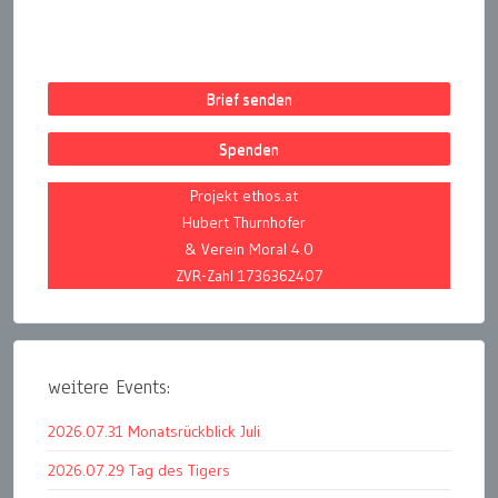
Brief senden
Spenden
Projekt ethos.at
Hubert Thurnhofer
& Verein Moral 4.0
ZVR-Zahl 1736362407
weitere Events:
2026.07.31 Monatsrückblick Juli
2026.07.29 Tag des Tigers