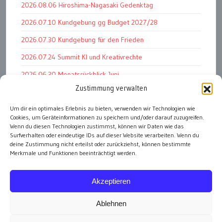
2026.08.06 Hiroshima-Nagasaki Gedenktag
2026.07.10 Kundgebung gg Budget 2027/28
2026.07.30 Kundgebung für den Frieden
2026.07.24 Summit KI und Kreativrechte
2026.06.30 Monatsrückblick Juni
Zustimmung verwalten
2026.07.11 Worauf es letztlich ankommt
2026.07.01 Markenwert Studie 2026
Um dir ein optimales Erlebnis zu bieten, verwenden wir Technologien wie
Cookies, um Geräteinformationen zu speichern und/oder darauf zuzugreifen.
2026.07.07 Open Space im Weltmuseum
Wenn du diesen Technologien zustimmst, können wir Daten wie das
Surfverhalten oder eindeutige IDs auf dieser Website verarbeiten. Wenn du
deine Zustimmung nicht erteilst oder zurückziehst, können bestimmte
Merkmale und Funktionen beeinträchtigt werden.
alle Events
Akzeptieren
Ablehnen