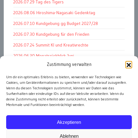
2026.07.29 Tag des Tigers
2026.08.06 Hiroshima-Nagasaki Gedenktag
2026.07.10 Kundgebung gg Budget 2027/28
2026.07.30 Kundgebung für den Frieden
2026.07.24 Summit KI und Kreativrechte
2026.06.30 Monatsrückblick Juni
Zustimmung verwalten
2026.07.11 Worauf es letztlich ankommt
Um dir ein optimales Erlebnis zu bieten, verwenden wir Technologien wie
2026.07.01 Markenwert Studie 2026
Cookies, um Geräteinformationen zu speichern und/oder darauf zuzugreifen.
2026.07.07 Open Space im Weltmuseum
Wenn du diesen Technologien zustimmst, können wir Daten wie das
Surfverhalten oder eindeutige IDs auf dieser Website verarbeiten. Wenn du
deine Zustimmung nicht erteilst oder zurückziehst, können bestimmte
Merkmale und Funktionen beeinträchtigt werden.
alle Events
Akzeptieren
Ablehnen