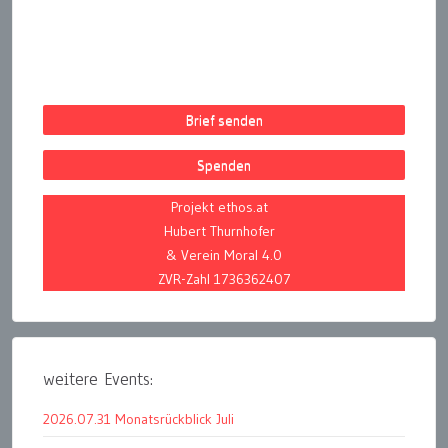
Brief senden
Spenden
Projekt ethos.at
Hubert Thurnhofer
& Verein Moral 4.0
ZVR-Zahl 1736362407
weitere Events:
2026.07.31 Monatsrückblick Juli