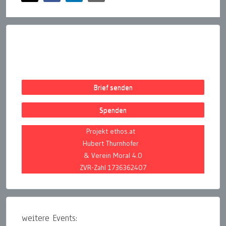
Brief senden
Spenden
Projekt ethos.at
Hubert Thurnhofer
& Verein Moral 4.0
ZVR-Zahl 1736362407
weitere Events: