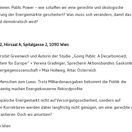
*innen: Public Power – wie schaffen wir eine gerechte und ökologische
ierung der Energiemärkte gescheitert? Was muss sich verändern, damit das
nd demokratisch wird?
2, Hörsaal A, Spitalgasse 2, 1090 Wien
sität Greenwich und Autorin der Studie „Going Public: A Decarbonised,
stem for Europe“ + Verena Gradinger, Sprecherin Aktionsbündnis Gaskonf
ergiegenossenschaft + Max Hollweg, Attac Österreich
 Menschen zum Luxus. Trotz Milliardenausgaben bekommt die Politik die
ichzeitig machen Energiekonzerne Rekordprofite.
ropäische Energiemarkt nicht auf Versorgungssicherheit, sondern auf
ini-Korrekturen werden daher langfristig nicht genügen, um eine gerechte
rantieren. Doch wo ansetzen?
i Wien