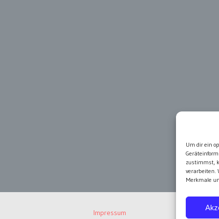
Um dir ein o
Geräteinform
zustimmst, k
verarbeiten.
Merkmale und
Akz
Impressum