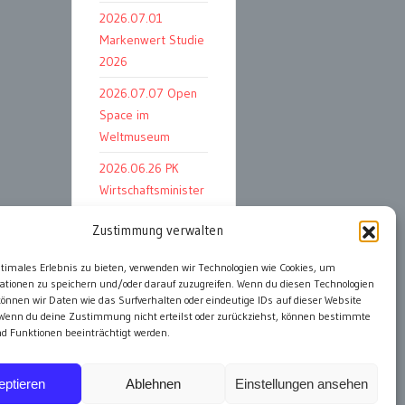
2026.07.01
Markenwert Studie
2026
2026.07.07 Open
Space im
Weltmuseum
2026.06.26 PK
Wirtschaftsminister
und APG Vorstand
Zustimmung verwalten
ptimales Erlebnis zu bieten, verwenden wir Technologien wie Cookies, um
ationen zu speichern und/oder darauf zuzugreifen. Wenn du diesen Technologien
alle Events
önnen wir Daten wie das Surfverhalten oder eindeutige IDs auf dieser Website
 Wenn du deine Zustimmung nicht erteilst oder zurückziehst, können bestimmte
 Funktionen beeinträchtigt werden.
eptieren
Ablehnen
Einstellungen ansehen