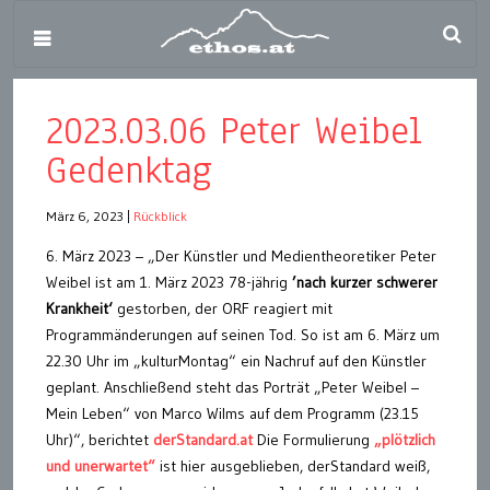
2023.03.06 Peter Weibel
Gedenktag
März 6, 2023
|
Rückblick
6. März 2023 – „Der Künstler und Medientheoretiker Peter
Weibel ist am 1. März 2023 78-jährig
’nach kurzer schwerer
Krankheit‘
gestorben, der ORF reagiert mit
Programmänderungen auf seinen Tod. So ist am 6. März um
22.30 Uhr im „kulturMontag“ ein Nachruf auf den Künstler
geplant. Anschließend steht das Porträt „Peter Weibel –
Mein Leben“ von Marco Wilms auf dem Programm (23.15
Uhr)“, berichtet
derStandard.at
Die Formulierung
„plötzlich
und unerwartet“
ist hier ausgeblieben, derStandard weiß,