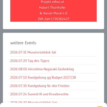
Projekt ethos.at
Hubert Thurnhofer
& Verein Moral 4.0
ZVR-Zahl 1736362407
weitere Events:
2026.07.31 Monatsrückblick Juli
2026.07.29 Tag des Tigers
2026.08.06 Hiroshima-Nagasaki Gedenktag
2026.07.10 Kundgebung gg Budget 2027/28
2026.07.30 Kundgebung für den Frieden
2026.07.24 Summit KI und Kreativrechte
2026.06.30 Monatsrückblick Juni