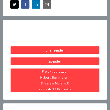
Brief senden
Spenden
Projekt ethos.at
Hubert Thurnhofer
& Verein Moral 4.0
ZVR-Zahl 1736362407