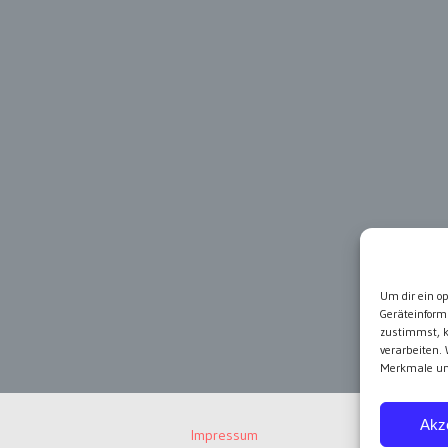
Um dir ein o
Geräteinform
zustimmst, k
verarbeiten.
Merkmale und
Akz
Impressum