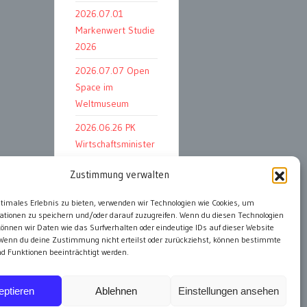
2026.07.01
Markenwert Studie
2026
2026.07.07 Open
Space im
Weltmuseum
2026.06.26 PK
Wirtschaftsminister
und APG Vorstand
Zustimmung verwalten
ptimales Erlebnis zu bieten, verwenden wir Technologien wie Cookies, um
ationen zu speichern und/oder darauf zuzugreifen. Wenn du diesen Technologien
alle Events
önnen wir Daten wie das Surfverhalten oder eindeutige IDs auf dieser Website
 Wenn du deine Zustimmung nicht erteilst oder zurückziehst, können bestimmte
 Funktionen beeinträchtigt werden.
eptieren
Ablehnen
Einstellungen ansehen