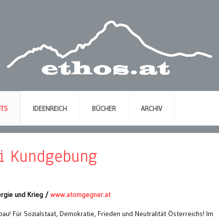
NTS
IDEENREICH
BÜCHER
ARCHIV
ai Kundgebung
rgie und Krieg /
www.atomgegner.at
au! Für Sozialstaat, Demokratie, Frieden und Neutralität Österreichs! Im