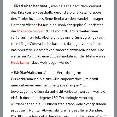
+ Kika/Leiner Insolvenz.
„Wenige Tage nach dem Verkauf
des Kika/Leiner-Geschäfts durch die Signa Retail Gruppe
des Tiroler Investors Rene Benko an den Handelsmanager
Hermann Wieser ist nun eine Insolvenz geplant“, berichtet
die
WienerZeitung.at
2000 von 4000 MitarbeiterInnen
verlieren ihren Job. Aber Signa gewinnt! Günstig eingekauft,
volle Länge Corona-Hilfen kassiert, dann gut verkauft und
das operative Geschäft von anderen abwickeln lassen. Und
weiter im Portfolio: eine Luxusimmobile auf der MaHü – was
Hedy Lamarr
dazu wohl sagen würde?
+ EU-Öko-Wahnsinn:
Von der Verordnung zur
Gurkenkrümmung bis zum Glühlampenverbot (um damit
quecksilberverseuchte „Energiepsarlampen“ zu
bevorzugen, die kurz darauf nicht verboten wurden, weil sie
einfach durch überlegene LED-Technologie verdrängt
wurden) haben die EU-Bürokraten schon viele Schnapsideen
produziert. Nun zur Abwechslung eine besoffene Bieridee:
Das Pfandsystem soll EU-weit vereinheitlicht werden. Wozu?