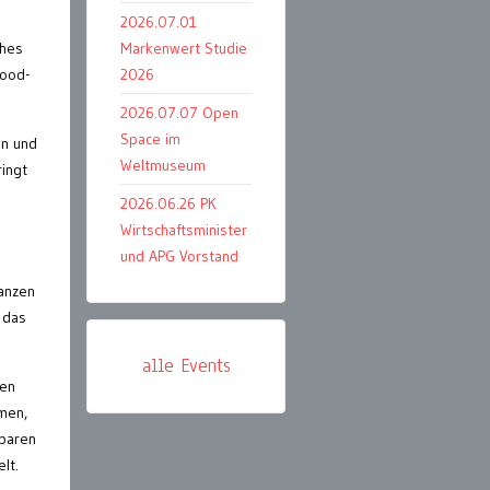
2026.07.01
ches
Markenwert Studie
wood-
2026
2026.07.07 Open
Space im
en und
Weltmuseum
ringt
2026.06.26 PK
Wirtschaftsminister
und APG Vorstand
ganzen
 das
alle Events
uen
men,
lbaren
lt.