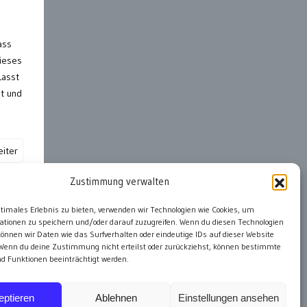
ass
Dieses
Lasst
ät und
iter
Zustimmung verwalten
ter
ptimales Erlebnis zu bieten, verwenden wir Technologien wie Cookies, um
ationen zu speichern und/oder darauf zuzugreifen. Wenn du diesen Technologien
önnen wir Daten wie das Surfverhalten oder eindeutige IDs auf dieser Website
 Wenn du deine Zustimmung nicht erteilst oder zurückziehst, können bestimmte
 Funktionen beeinträchtigt werden.
eptieren
Ablehnen
Einstellungen ansehen