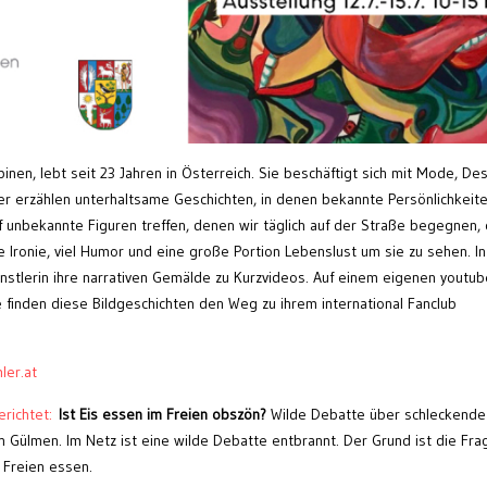
inen, lebt seit 23 Jahren in Österreich. Sie beschäftigt sich mit Mode, De
lder erzählen unterhaltsame Geschichten, in denen bekannte Persönlichkeit
unbekannte Figuren treffen, denen wir täglich auf der Straße begegnen,
e Ironie, viel Humor und eine große Portion Lebenslust um sie zu sehen. In
ünstlerin ihre narrativen Gemälde zu Kurzvideos. Auf einem eigenen youtub
te finden diese Bildgeschichten den Weg zu ihrem international Fanclub
er.at
richtet:
Ist Eis essen im Freien obszön?
Wilde Debatte über schleckende
n Gülmen. Im Netz ist eine wilde Debatte entbrannt. Der Grund ist die Fra
 Freien essen.