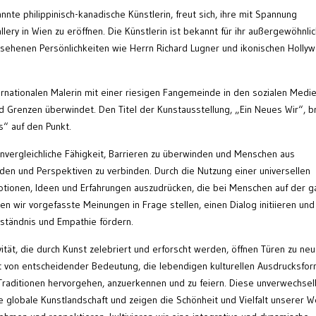
nnte philippinisch-kanadische Künstlerin, freut sich, ihre mit Spannung
lery in Wien zu eröffnen. Die Künstlerin ist bekannt für ihr außergewöhnli
sehenen Persönlichkeiten wie Herrn Richard Lugner und ikonischen Holly
ernationalen Malerin mit einer riesigen Fangemeinde in den sozialen Medi
d Grenzen überwindet. Den Titel der Kunstausstellung, „Ein Neues Wir“, b
s“ auf den Punkt.
unvergleichliche Fähigkeit, Barrieren zu überwinden und Menschen aus
nden und Perspektiven zu verbinden. Durch die Nutzung einer universellen
otionen, Ideen und Erfahrungen auszudrücken, die bei Menschen auf der 
en wir vorgefasste Meinungen in Frage stellen, einen Dialog initiieren und
ständnis und Empathie fördern.
tät, die durch Kunst zelebriert und erforscht werden, öffnen Türen zu ne
st von entscheidender Bedeutung, die lebendigen kulturellen Ausdrucksfor
raditionen hervorgehen, anzuerkennen und zu feiern. Diese unverwechse
 globale Kunstlandschaft und zeigen die Schönheit und Vielfalt unserer We