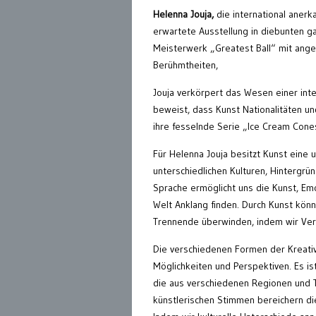
Helenna Jouja,
die international anerka
erwartete Ausstellung in diebunten gal
Meisterwerk „Greatest Ball“ mit ange
Berühmtheiten,
Jouja verkörpert das Wesen einer int
beweist, dass Kunst Nationalitäten un
ihre fesselnde Serie „Ice Cream Cone
Für Helenna Jouja besitzt Kunst eine 
unterschiedlichen Kulturen, Hintergrü
Sprache ermöglicht uns die Kunst, Em
Welt Anklang finden. Durch Kunst könn
Trennende überwinden, indem wir Ver
Die verschiedenen Formen der Kreativi
Möglichkeiten und Perspektiven. Es i
die aus verschiedenen Regionen und T
künstlerischen Stimmen bereichern die