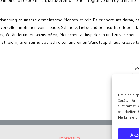
ehmen und respektieren, kultivieren wir eine integrative und dynamische
Erinnerung an unsere gemeinsame Menschlichkeit. Es erinnert uns daran, d
niverselle Emotionen von Freude, Schmerz, Liebe und Sehnsucht erleben. 
uns, Veränderungen anzustoßen, Menschen zu inspirieren und zu vereinen. 
unst feiern, Grenzen zu überschreiten und einen Wandteppich aus Kreativit
nt.
We
Wei
Um dir ein o
Geräteinform
zustimmst, k
verarbeiten.
Merkmale und
Akz
Impressum