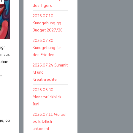
des Tigers
2026.07.10
Kundgebung gg
Budget 2027/28
2026.07.30
sign
Kundgebung für
en aus
den Frieden
 ohne
2026.07.24 Summit
KI und
e-
Kreativrechte
2026.06.30
Monatsrückblick
Juni
2026.07.11 Worauf
ge, ob
es letztlich
ankommt