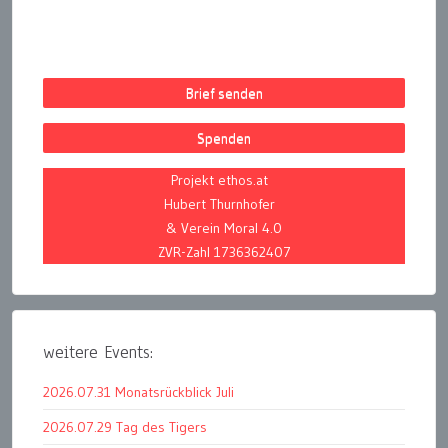
Brief senden
Spenden
Projekt ethos.at
Hubert Thurnhofer
& Verein Moral 4.0
ZVR-Zahl 1736362407
weitere Events:
2026.07.31 Monatsrückblick Juli
2026.07.29 Tag des Tigers