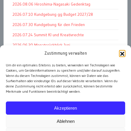
2026.08.06 Hiroshima-Nagasaki Gedenktag
2026.07.10 Kundgebung gg Budget 2027/28
2026.07.30 Kundgebung für den Frieden
2026.07.24 Summit KI und Kreativrechte
2026.06.30 Monatsrückblick Juni
Zustimmung verwalten
2026.07.11 Worauf es letztlich ankommt
2026.07.01 Markenwert Studie 2026
Um dir ein optimales Erlebnis zu bieten, verwenden wir Technologien wie
Cookies, um Geräteinformationen zu speichern und/oder darauf zuzugreifen.
2026.07.07 Open Space im Weltmuseum
Wenn du diesen Technologien zustimmst, können wir Daten wie das
Surfverhalten oder eindeutige IDs auf dieser Website verarbeiten. Wenn du
deine Zustimmung nicht erteilst oder zurückziehst, können bestimmte
Merkmale und Funktionen beeinträchtigt werden.
alle Events
Akzeptieren
Ablehnen