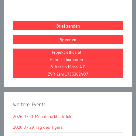
Brief senden
Spenden
Projekt ethos.at
Hubert Thurnhofer
& Verein Moral 4.0
ZVR-Zahl 1736362407
weitere Events:
2026.07.31 Monatsrückblick Juli
2026.07.29 Tag des Tigers