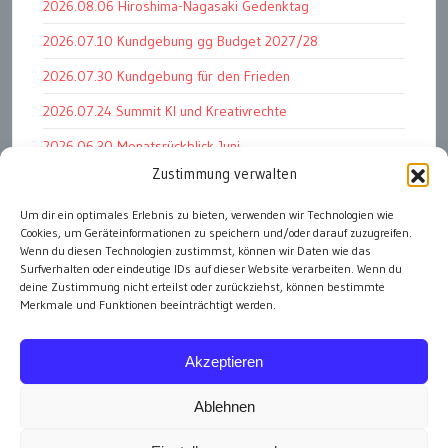
2026.08.06 Hiroshima-Nagasaki Gedenktag
2026.07.10 Kundgebung gg Budget 2027/28
2026.07.30 Kundgebung für den Frieden
2026.07.24 Summit KI und Kreativrechte
2026.06.30 Monatsrückblick Juni
Zustimmung verwalten
2026.07.11 Worauf es letztlich ankommt
2026.07.01 Markenwert Studie 2026
Um dir ein optimales Erlebnis zu bieten, verwenden wir Technologien wie
Cookies, um Geräteinformationen zu speichern und/oder darauf zuzugreifen.
2026.07.07 Open Space im Weltmuseum
Wenn du diesen Technologien zustimmst, können wir Daten wie das
Surfverhalten oder eindeutige IDs auf dieser Website verarbeiten. Wenn du
deine Zustimmung nicht erteilst oder zurückziehst, können bestimmte
Merkmale und Funktionen beeinträchtigt werden.
alle Events
Akzeptieren
Ablehnen