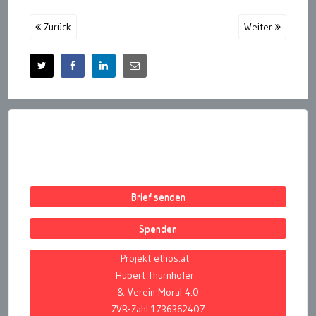
Zurück
Weiter
Brief senden
Spenden
Projekt ethos.at
Hubert Thurnhofer
& Verein Moral 4.0
ZVR-Zahl 1736362407