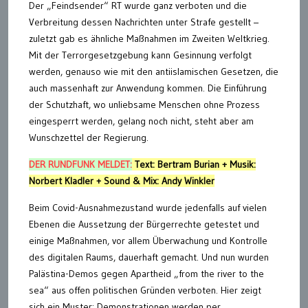
Der „Feindsender“ RT wurde ganz verboten und die
Verbreitung dessen Nachrichten unter Strafe gestellt –
zuletzt gab es ähnliche Maßnahmen im Zweiten Weltkrieg.
Mit der Terrorgesetzgebung kann Gesinnung verfolgt
werden, genauso wie mit den antiislamischen Gesetzen, die
auch massenhaft zur Anwendung kommen. Die Einführung
der Schutzhaft, wo unliebsame Menschen ohne Prozess
eingesperrt werden, gelang noch nicht, steht aber am
Wunschzettel der Regierung.
DER RUNDFUNK MELDET:
Text: Bertram Burian + Musik:
Norbert Kladler + Sound & Mix: Andy Winkler
Beim Covid-Ausnahmezustand wurde jedenfalls auf vielen
Ebenen die Aussetzung der Bürgerrechte getestet und
einige Maßnahmen, vor allem Überwachung und Kontrolle
des digitalen Raums, dauerhaft gemacht. Und nun wurden
Palästina-Demos gegen Apartheid „from the river to the
sea“ aus offen politischen Gründen verboten. Hier zeigt
sich ein Muster: Demonstrationen werden per