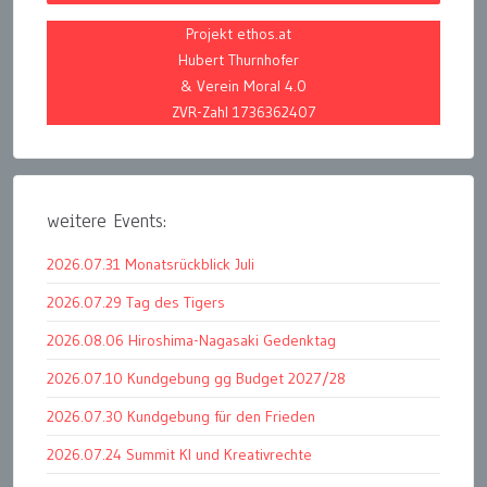
Projekt ethos.at
Hubert Thurnhofer
& Verein Moral 4.0
ZVR-Zahl 1736362407
weitere Events:
2026.07.31 Monatsrückblick Juli
2026.07.29 Tag des Tigers
2026.08.06 Hiroshima-Nagasaki Gedenktag
2026.07.10 Kundgebung gg Budget 2027/28
2026.07.30 Kundgebung für den Frieden
2026.07.24 Summit KI und Kreativrechte