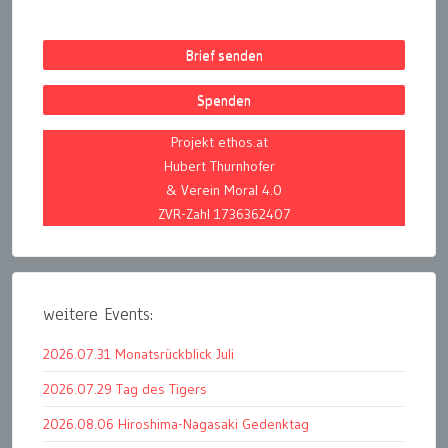
Brief senden
Spenden
Projekt ethos.at
Hubert Thurnhofer
& Verein Moral 4.0
ZVR-Zahl 1736362407
weitere Events:
2026.07.31 Monatsrückblick Juli
2026.07.29 Tag des Tigers
2026.08.06 Hiroshima-Nagasaki Gedenktag