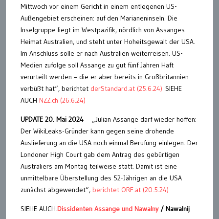
Mittwoch vor einem Gericht in einem entlegenen US-
Außengebiet erscheinen: auf den Marianeninseln. Die
Inselgruppe liegt im Westpazifik, nördlich von Assanges
Heimat Australien, und steht unter Hoheitsgewalt der USA.
Im Anschluss solle er nach Australien weiterreisen. US-
Medien zufolge soll Assange zu gut fünf Jahren Haft
verurteilt werden – die er aber bereits in Großbritannien
verbüßt hat“, berichtet
derStandard.at (25.6.24)
SIEHE
AUCH
NZZ.ch (26.6.24)
UPDATE 20. Mai 2024
– „Julian Assange darf wieder hoffen:
Der WikiLeaks-Gründer kann gegen seine drohende
Auslieferung an die USA noch einmal Berufung einlegen. Der
Londoner High Court gab dem Antrag des gebürtigen
Australiers am Montag teilweise statt. Damit ist eine
unmittelbare Überstellung des 52-Jährigen an die USA
zunächst abgewendet“,
berichtet ORF.at (20.5.24)
SIEHE AUCH:
Dissidenten Assange und Nawalny
/ Nawalnij