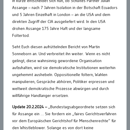
In kürze entscheidet sich nun, ob Schultes Partner Julian
Assange – nach 7 Jahren Isolation in der Botschaft Ecuadors
und 5 Jahren Einzelhaft in London – an die USA und dem
direkten Zugriff der CIA ausgeliefert wird. In den USA
drohen Assange 175 Jahre Haft und der langsame
Foltertod.
Seht Euch diesen aufrüttelnden Bericht von Martin
Sonneborn an. Und verbreitet ihn weiter. Wenn es nicht
gelingt, diese wahnsinnig gewordene Organisation
aufzuhalten, wird sie demokratische Institutionen weiterhin
ungehemmt aushebeln. Oppositionelle foltern, Wahlen
manipulieren, Gespräche abhören, Politiker erpressen und
weltweit demokratische Prozesse abwürgen und durch
willfährige Handlanger ersetzen.
Update 20.2.2024 –
„Bundestagsabgeordnete setzen sich
für Assange ein … Sie fordern ein „faires Gerichtsverfahren
vor dem Europäischen Gerichtshof für Menschenrechte“ für
den Whistleblower. Solange es von dort keine