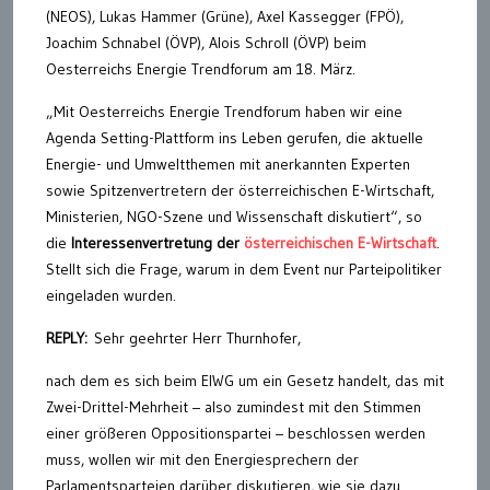
(NEOS), Lukas Hammer (Grüne), Axel Kassegger (FPÖ),
Joachim Schnabel (ÖVP), Alois Schroll (ÖVP) beim
Oesterreichs Energie Trendforum am 18. März.
„Mit Oesterreichs Energie Trendforum haben wir eine
Agenda Setting-Plattform ins Leben gerufen, die aktuelle
Energie- und Umweltthemen mit anerkannten Experten
sowie Spitzenvertretern der österreichischen E-Wirtschaft,
Ministerien, NGO-Szene und Wissenschaft diskutiert“, so
die
Interessenvertretung der
österreichischen E-Wirtschaft
.
Stellt sich die Frage, warum in dem Event nur Parteipolitiker
eingeladen wurden.
REPLY:
Sehr geehrter Herr Thurnhofer,
nach dem es sich beim ElWG um ein Gesetz handelt, das mit
Zwei-Drittel-Mehrheit – also zumindest mit den Stimmen
einer größeren Oppositionspartei – beschlossen werden
muss, wollen wir mit den Energiesprechern der
Parlamentsparteien darüber diskutieren, wie sie dazu