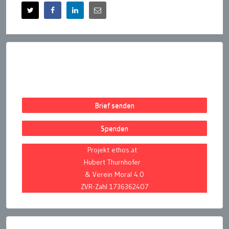
Brief senden
Spenden
Projekt ethos.at
Hubert Thurnhofer
& Verein Moral 4.0
ZVR-Zahl 1736362407