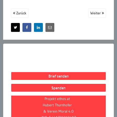
Zurück
Weiter
Brief senden
Spenden
Projekt ethos.at
Hubert Thurnhofer
& Verein Moral 4.0