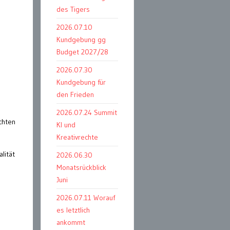
des Tigers
2026.07.10
Kundgebung gg
Budget 2027/28
2026.07.30
Kundgebung für
den Frieden
2026.07.24 Summit
chten
KI und
Kreativrechte
lität
2026.06.30
Monatsrückblick
Juni
2026.07.11 Worauf
es letztlich
ankommt