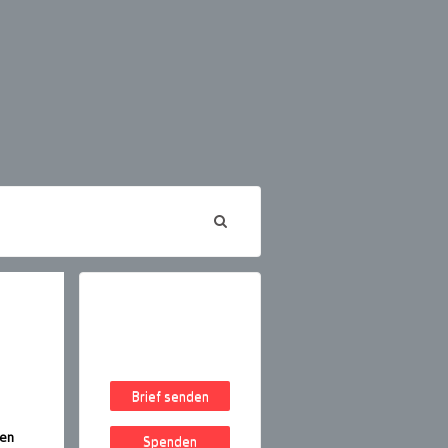
Brief senden
gen
Spenden