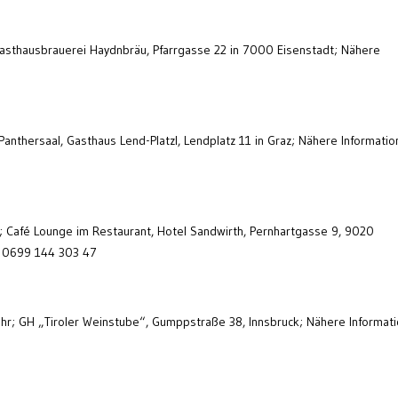
 Gasthausbrauerei Haydnbräu, Pfarrgasse 22 in 7000 Eisenstadt; Nähere
 Panthersaal, Gasthaus Lend-Platzl, Lendplatz 11 in Graz; Nähere Informatio
r; Café Lounge im Restaurant, Hotel Sandwirth, Pernhartgasse 9, 9020
l: 0699 144 303 47
Uhr; GH „Tiroler Weinstube“, Gumppstraße 38, Innsbruck; Nähere Informati