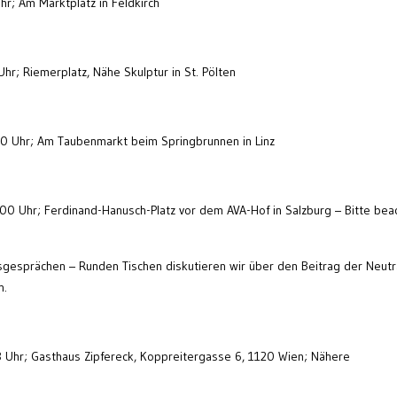
Uhr; Am Marktplatz in Feldkirch
Uhr; Riemerplatz, Nähe Skulptur in St. Pölten
:00 Uhr; Am Taubenmarkt beim Springbrunnen in Linz
:00 Uhr; Ferdinand-Hanusch-Platz vor dem AVA-Hof in Salzburg – Bitte bea
esprächen – Runden Tischen diskutieren wir über den Beitrag der Neutra
n.
8 Uhr; Gasthaus Zipfereck, Koppreitergasse 6, 1120 Wien; Nähere