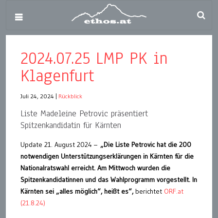
2024.07.25 LMP PK in
Klagenfurt
Juli 24, 2024
|
Rückblick
Liste Madeleine Petrovic präsentiert
Spitzenkandidatin für Kärnten
Update 21. August 2024 –
„Die Liste Petrovic hat die 200
notwendigen Unterstützungserklärungen in Kärnten für die
Nationalratswahl erreicht. Am Mittwoch wurden die
Spitzenkandidatinnen und das Wahlprogramm vorgestellt. In
Kärnten sei „alles möglich“, heißt es“,
berichtet
ORF.at
(21.8.24)