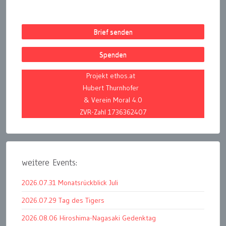
Brief senden
Spenden
Projekt ethos.at
Hubert Thurnhofer
& Verein Moral 4.0
ZVR-Zahl 1736362407
weitere Events:
2026.07.31 Monatsrückblick Juli
2026.07.29 Tag des Tigers
2026.08.06 Hiroshima-Nagasaki Gedenktag