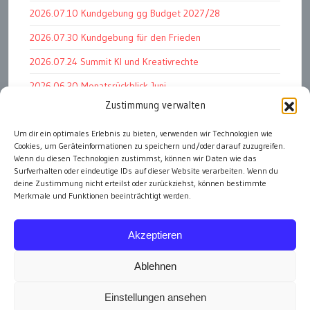
2026.07.10 Kundgebung gg Budget 2027/28
2026.07.30 Kundgebung für den Frieden
2026.07.24 Summit KI und Kreativrechte
2026.06.30 Monatsrückblick Juni
Zustimmung verwalten
2026.07.11 Worauf es letztlich ankommt
Um dir ein optimales Erlebnis zu bieten, verwenden wir Technologien wie
2026.07.01 Markenwert Studie 2026
Cookies, um Geräteinformationen zu speichern und/oder darauf zuzugreifen.
2026.07.07 Open Space im Weltmuseum
Wenn du diesen Technologien zustimmst, können wir Daten wie das
Surfverhalten oder eindeutige IDs auf dieser Website verarbeiten. Wenn du
deine Zustimmung nicht erteilst oder zurückziehst, können bestimmte
Merkmale und Funktionen beeinträchtigt werden.
alle Events
Akzeptieren
Ablehnen
Einstellungen ansehen
Impressum