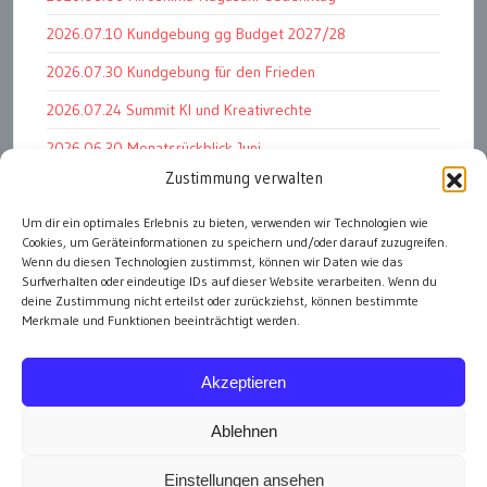
2026.07.10 Kundgebung gg Budget 2027/28
2026.07.30 Kundgebung für den Frieden
2026.07.24 Summit KI und Kreativrechte
2026.06.30 Monatsrückblick Juni
Zustimmung verwalten
2026.07.11 Worauf es letztlich ankommt
Um dir ein optimales Erlebnis zu bieten, verwenden wir Technologien wie
2026.07.01 Markenwert Studie 2026
Cookies, um Geräteinformationen zu speichern und/oder darauf zuzugreifen.
2026.07.07 Open Space im Weltmuseum
Wenn du diesen Technologien zustimmst, können wir Daten wie das
Surfverhalten oder eindeutige IDs auf dieser Website verarbeiten. Wenn du
deine Zustimmung nicht erteilst oder zurückziehst, können bestimmte
Merkmale und Funktionen beeinträchtigt werden.
alle Events
Akzeptieren
Ablehnen
Einstellungen ansehen
Impressum