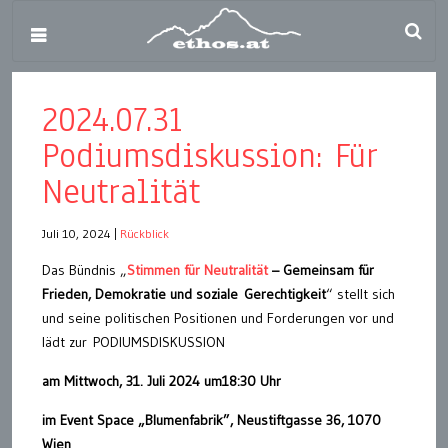
2024.07.31
Podiumsdiskussion: Für
Neutralität
Juli 10, 2024
|
Rückblick
Das Bündnis „
Stimmen für Neutralität
– Gemeinsam für
Frieden, Demokratie und soziale Gerechtigkeit
“ stellt sich
und seine politischen Positionen und Forderungen vor und
lädt zur PODIUMSDISKUSSION
am Mittwoch, 31. Juli 2024 um18:30 Uhr
im Event Space „Blumenfabrik”, Neustiftgasse 36, 1070
Wien