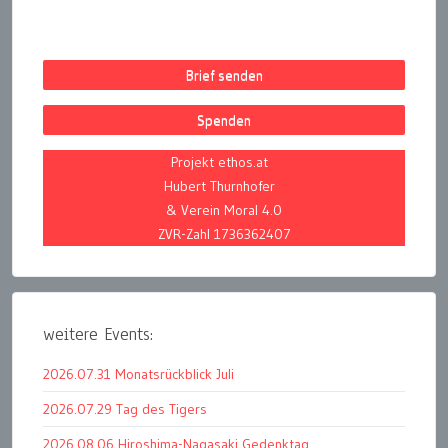
Brief senden
Spenden
Projekt ethos.at
Hubert Thurnhofer
& Verein Moral 4.0
ZVR-Zahl 1736362407
weitere Events:
2026.07.31 Monatsrückblick Juli
2026.07.29 Tag des Tigers
2026.08.06 Hiroshima-Nagasaki Gedenktag