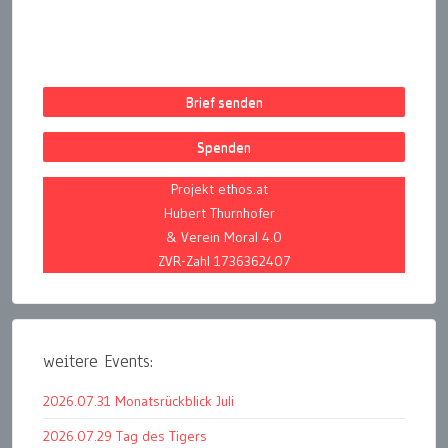
Brief senden
Spenden
Projekt ethos.at
Hubert Thurnhofer
& Verein Moral 4.0
ZVR-Zahl 1736362407
weitere Events:
2026.07.31 Monatsrückblick Juli
2026.07.29 Tag des Tigers