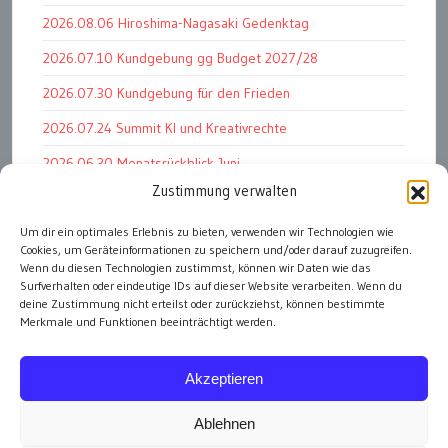
2026.08.06 Hiroshima-Nagasaki Gedenktag
2026.07.10 Kundgebung gg Budget 2027/28
2026.07.30 Kundgebung für den Frieden
2026.07.24 Summit KI und Kreativrechte
2026.06.30 Monatsrückblick Juni
Zustimmung verwalten
2026.07.11 Worauf es letztlich ankommt
Um dir ein optimales Erlebnis zu bieten, verwenden wir Technologien wie
2026.07.01 Markenwert Studie 2026
Cookies, um Geräteinformationen zu speichern und/oder darauf zuzugreifen.
2026.07.07 Open Space im Weltmuseum
Wenn du diesen Technologien zustimmst, können wir Daten wie das
Surfverhalten oder eindeutige IDs auf dieser Website verarbeiten. Wenn du
deine Zustimmung nicht erteilst oder zurückziehst, können bestimmte
Merkmale und Funktionen beeinträchtigt werden.
alle Events
Akzeptieren
Ablehnen