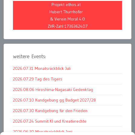
Projekt ethos.at
Hubert Thurnhofer
& Verein Moral 4.0
ZVR-Zahl 1736362407
weitere Events:
2026.07.31 Monatsrückblick Juli
2026.07.29 Tag des Tigers
2026.08.06 Hiroshima-Nagasaki Gedenktag
2026.07.10 Kundgebung gg Budget 2027/28
2026.07.30 Kundgebung für den Frieden
2026.07.24 Summit KI und Kreativrechte
2026.06.30 Monatsrückblick Juni