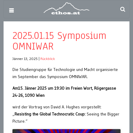
2025.01.15 Symposium
OMNIWAR
Jänner 13, 2025
|
Rückblick
Die Studiengruppe für Technologie und Macht organisierte
im September das Symposium OMNIWAR
.
Am
15. Jänner 2025 um 19:30 im Freien Wort, Rögergasse
24-26,
1090 Wien
wird der Vortrag von David A. Hughes vorgestellt:
„
Resisting the Global Technocratic Coup:
Seeing the Bigger
Picture.“