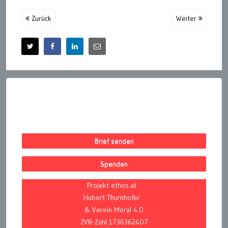
Zurück
Weiter
Brief senden
Spenden
Projekt ethos.at
Hubert Thurnhofer
& Verein Moral 4.0
ZVR-Zahl 1736362407