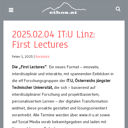
2025.02.04 IT:U Linz:
First Lectures
Feber 1, 2025
|
Rückblick
Die „First Lectures“
: Ein neues Format – innovativ,
interdisziplinär und interaktiv, mit spannenden Einblicken in
die elf Forschungsgruppen der
IT:U, Österreichs jüngster
Technischer Universität,
die sich – basierend auf
interdisziplinärer Forschung und projektbasiertem,
personalisiertem Lernen – der digitalen Transformation
widmet, diese proaktiv gestaltet und lösungsorientiert
vorantreibt. Alle Termine werden über www.it-u.at sowie
auf Social Media vorab bekanntgegeben und laden mit