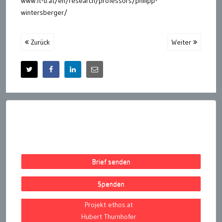
www.it-u.at/en/research/professors/philipp-
wintersberger/
Zurück
Weiter
Brief senden
Spenden
Projekt ethos.at
Hubert Thurnhofer