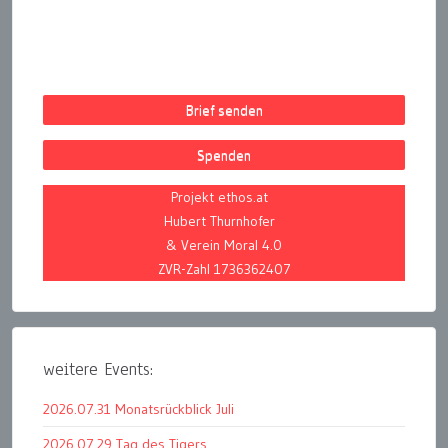
Brief senden
Spenden
Projekt ethos.at
Hubert Thurnhofer
& Verein Moral 4.0
ZVR-Zahl 1736362407
weitere Events:
2026.07.31 Monatsrückblick Juli
2026.07.29 Tag des Tigers