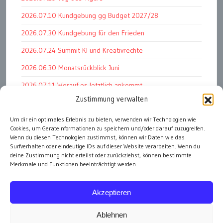
2026.07.10 Kundgebung gg Budget 2027/28
2026.07.30 Kundgebung für den Frieden
2026.07.24 Summit KI und Kreativrechte
2026.06.30 Monatsrückblick Juni
2026.07.11 Worauf es letztlich ankommt
Zustimmung verwalten
2026.07.01 Markenwert Studie 2026
2026.07.07 Open Space im Weltmuseum
Um dir ein optimales Erlebnis zu bieten, verwenden wir Technologien wie
Cookies, um Geräteinformationen zu speichern und/oder darauf zuzugreifen.
2026.06.26 PK Wirtschaftsminister und APG Vorstand
Wenn du diesen Technologien zustimmst, können wir Daten wie das
Surfverhalten oder eindeutige IDs auf dieser Website verarbeiten. Wenn du
deine Zustimmung nicht erteilst oder zurückziehst, können bestimmte
Merkmale und Funktionen beeinträchtigt werden.
alle Events
Akzeptieren
Ablehnen