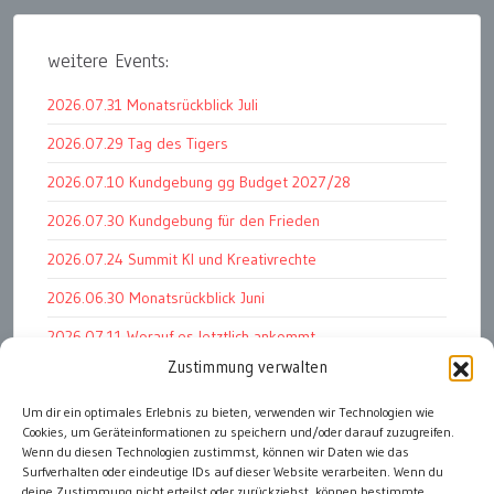
weitere Events:
2026.07.31 Monatsrückblick Juli
2026.07.29 Tag des Tigers
2026.07.10 Kundgebung gg Budget 2027/28
2026.07.30 Kundgebung für den Frieden
2026.07.24 Summit KI und Kreativrechte
2026.06.30 Monatsrückblick Juni
2026.07.11 Worauf es letztlich ankommt
Zustimmung verwalten
2026.07.01 Markenwert Studie 2026
2026.07.07 Open Space im Weltmuseum
Um dir ein optimales Erlebnis zu bieten, verwenden wir Technologien wie
Cookies, um Geräteinformationen zu speichern und/oder darauf zuzugreifen.
2026.06.26 PK Wirtschaftsminister und APG Vorstand
Wenn du diesen Technologien zustimmst, können wir Daten wie das
Surfverhalten oder eindeutige IDs auf dieser Website verarbeiten. Wenn du
deine Zustimmung nicht erteilst oder zurückziehst, können bestimmte