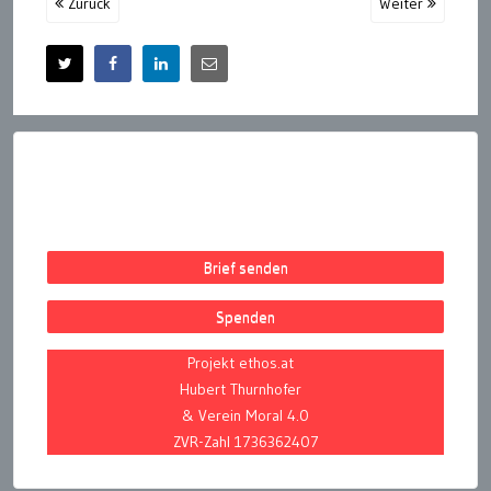
Zurück
Weiter
Brief senden
Spenden
Projekt ethos.at
Hubert Thurnhofer
& Verein Moral 4.0
ZVR-Zahl 1736362407