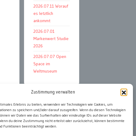
2026.07.11 Worauf
es letztlich
ankommt
2026.07.01
Markenwert Studie
2026
2026.07.07 Open
Space im
Weltmuseum
Zustimmung verwalten
ter
alle Events
ptimales Erlebnis zu bieten, verwenden wir Technologien wie Cookies, um
ationen zu speichern und/oder darauf zuzugreifen. Wenn du diesen Technologien
önnen wir Daten wie das Surfverhalten oder eindeutige IDs auf dieser Website
 Wenn du deine Zustimmung nicht erteilst oder zurückziehst, können bestimmte
 Funktionen beeinträchtigt werden.