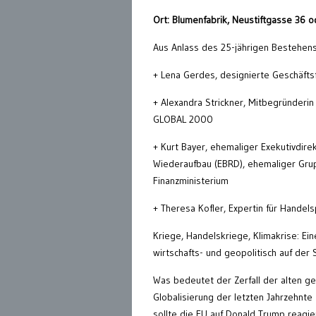
Ort: Blumenfabrik, Neustiftgasse 36 o
Aus Anlass des 25-jährigen Bestehens 
+ Lena Gerdes, designierte Geschäftsf
+ Alexandra Strickner, Mitbegründerin 
GLOBAL 2000
+ Kurt Bayer, ehemaliger Exekutivdire
Wiederaufbau (EBRD), ehemaliger Grupp
Finanzministerium
+ Theresa Kofler, Expertin für Handels
Kriege, Handelskriege, Klimakrise: Ein
wirtschafts- und geopolitisch auf der
Was bedeutet der Zerfall der alten ge
Globalisierung der letzten Jahrzehnt
sollte die EU auf Donald Trump reagier