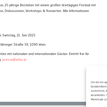
 das 25-jährige Bestehen mit einem großen dreitägigen Festival mit
bon, Diskussionen, Workshops & Konzerten. Alle Informationen:
is Samstag, 21. Juni 2025
Währinger Straße 59, 1090 Wien
ten mit nationalen und internationalen Gästen. Eintritt frei für
g:
presse@attac.at
Wei
Um dir ein o
Geräteinform
zustimmst, k
verarbeiten.
Merkmale und