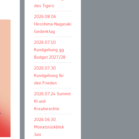
des Tigers
2026.08.06
Hiroshima-Nagasaki
Gedenktag
2026.07.10
Kundgebung gg
Budget 2027/28
2026.07.30
Kundgebung für
den Frieden
2026.07.24 Summit
KI und
Kreativrechte
2026.06.30
Monatsrückblick
Juni