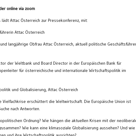
der online via zoom
lädt Attac Österreich zur Pressekonferenz, mit:
ührerin Attac Österreich
und langjährige Obfrau Attac Österreich, aktuell politische Geschäftsführer
ktor der Weltbank und Board Director in der Europäischen Bank für
enleiter für österreichische und internationale Wirtschaftspolitik im
politik und Globalisierung, Attac Österreich
e Vielfachkrise erschüttert die Weltwirtschaft. Die Europäische Union ist
 Suche nach Antworten.
opolitischen Ordnung? Wie hängen die aktuellen Krisen mit der neoliberal
e zusammen? Wie kann eine klimasoziale Globalisierung aussehen? Und wie
en und ihre Wirtschaftspolitik ausrichten?