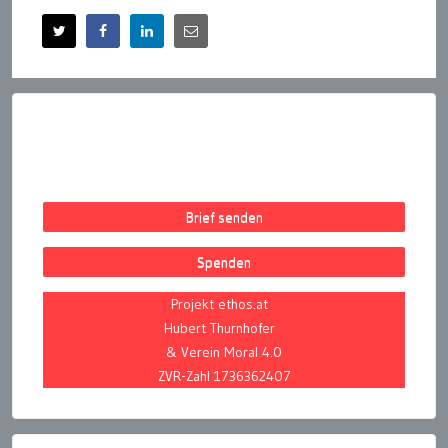
Brief senden
Spenden
Projekt ethos.at
Hubert Thurnhofer
& Verein Moral 4.0
ZVR-Zahl 1736362407