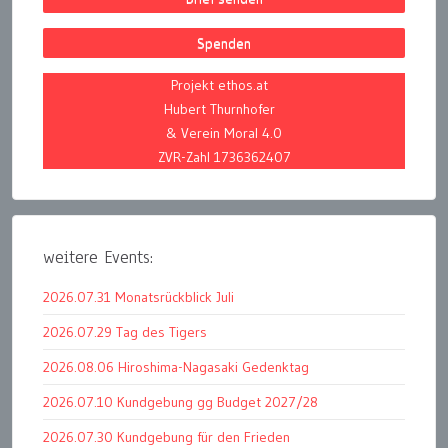
Spenden
Projekt ethos.at
Hubert Thurnhofer
& Verein Moral 4.0
ZVR-Zahl 1736362407
weitere Events:
2026.07.31 Monatsrückblick Juli
2026.07.29 Tag des Tigers
2026.08.06 Hiroshima-Nagasaki Gedenktag
2026.07.10 Kundgebung gg Budget 2027/28
2026.07.30 Kundgebung für den Frieden