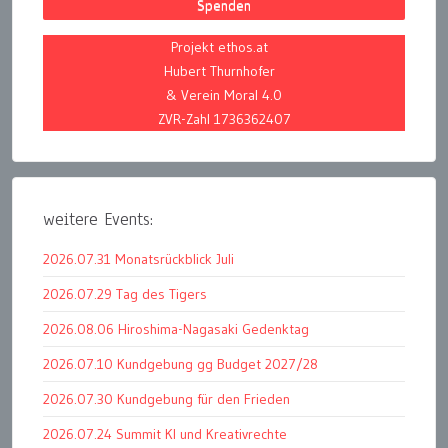
Spenden
Projekt ethos.at
Hubert Thurnhofer
& Verein Moral 4.0
ZVR-Zahl 1736362407
weitere Events:
2026.07.31 Monatsrückblick Juli
2026.07.29 Tag des Tigers
2026.08.06 Hiroshima-Nagasaki Gedenktag
2026.07.10 Kundgebung gg Budget 2027/28
2026.07.30 Kundgebung für den Frieden
2026.07.24 Summit KI und Kreativrechte