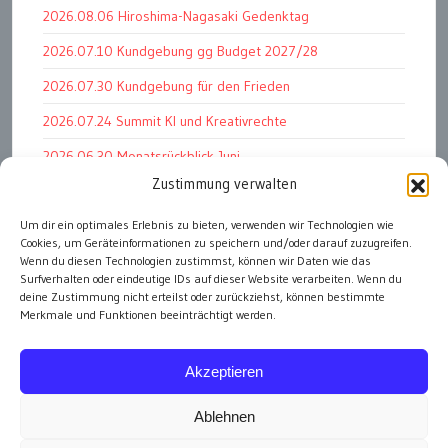
2026.08.06 Hiroshima-Nagasaki Gedenktag
2026.07.10 Kundgebung gg Budget 2027/28
2026.07.30 Kundgebung für den Frieden
2026.07.24 Summit KI und Kreativrechte
2026.06.30 Monatsrückblick Juni
Zustimmung verwalten
2026.07.11 Worauf es letztlich ankommt
Um dir ein optimales Erlebnis zu bieten, verwenden wir Technologien wie
2026.07.01 Markenwert Studie 2026
Cookies, um Geräteinformationen zu speichern und/oder darauf zuzugreifen.
2026.07.07 Open Space im Weltmuseum
Wenn du diesen Technologien zustimmst, können wir Daten wie das
Surfverhalten oder eindeutige IDs auf dieser Website verarbeiten. Wenn du
deine Zustimmung nicht erteilst oder zurückziehst, können bestimmte
Merkmale und Funktionen beeinträchtigt werden.
alle Events
Akzeptieren
Ablehnen