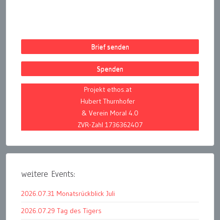
Brief senden
Spenden
Projekt ethos.at
Hubert Thurnhofer
& Verein Moral 4.0
ZVR-Zahl 1736362407
weitere Events:
2026.07.31 Monatsrückblick Juli
2026.07.29 Tag des Tigers