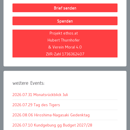
Brief senden
Spenden
Projekt ethos.at
Hubert Thurnhofer
& Verein Moral 4.0
ZVR-Zahl 1736362407
weitere Events:
2026.07.31 Monatsrückblick Juli
2026.07.29 Tag des Tigers
2026.08.06 Hiroshima-Nagasaki Gedenktag
2026.07.10 Kundgebung gg Budget 2027/28