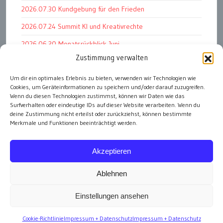
2026.07.30 Kundgebung für den Frieden
2026.07.24 Summit KI und Kreativrechte
2026.06.30 Monatsrückblick Juni
Zustimmung verwalten
2026.07.11 Worauf es letztlich ankommt
2026.07.01 Markenwert Studie 2026
Um dir ein optimales Erlebnis zu bieten, verwenden wir Technologien wie
Cookies, um Geräteinformationen zu speichern und/oder darauf zuzugreifen.
2026.07.07 Open Space im Weltmuseum
Wenn du diesen Technologien zustimmst, können wir Daten wie das
Surfverhalten oder eindeutige IDs auf dieser Website verarbeiten. Wenn du
deine Zustimmung nicht erteilst oder zurückziehst, können bestimmte
Merkmale und Funktionen beeinträchtigt werden.
alle Events
Akzeptieren
Ablehnen
Einstellungen ansehen
Impressum
Cookie-Richtlinie
Impressum + Datenschutz
Impressum + Datenschutz