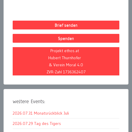
Brief senden
Spenden
Projekt ethos.at
Hubert Thurnhofer
& Verein Moral 4.0
ZVR-Zahl 1736362407
weitere Events:
2026.07.31 Monatsrückblick Juli
2026.07.29 Tag des Tigers