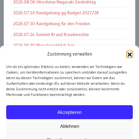
2026.08.06 Hiroshima-Nagasaki Gedenktag
2026.07.10 Kundgebung gg Budget 2027/28
2026.07.30 Kundgebung für den Frieden
2026.07.24 Summit KI und Kreativrechte
2026.06.30 Monatsrückblick Juni
Zustimmung verwalten
2026.07.11 Worauf es letztlich ankommt
2026.07.01 Markenwert Studie 2026
Um dir ein optimales Erlebnis zu bieten, verwenden wir Technologien wie
Cookies, um Geräteinformationen zu speichern und/oder darauf zuzugreifen.
2026.07.07 Open Space im Weltmuseum
Wenn du diesen Technologien zustimmst, können wir Daten wie das
Surfverhalten oder eindeutige IDs auf dieser Website verarbeiten. Wenn du
deine Zustimmung nicht erteilst oder zurückziehst, können bestimmte
Merkmale und Funktionen beeinträchtigt werden.
alle Events
Akzeptieren
Ablehnen