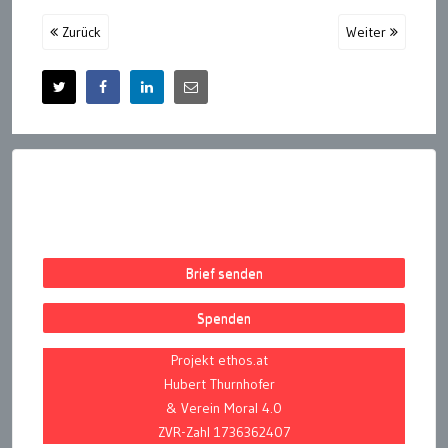
Zurück
Weiter
Brief senden
Spenden
Projekt ethos.at
Hubert Thurnhofer
& Verein Moral 4.0
ZVR-Zahl 1736362407