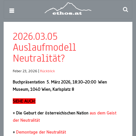
2026.03.05
Auslaufmodell
Neutralität?
Feber 23, 2026
|
Rückblick
Buchpräsentation
5. März 2026, 18:30–20:00
Wien
Museum, 1040 Wien, Karlsplatz 8
SIEHE AUCH:
+ Die Geburt der österreichischen Nation
aus dem Geist
der Neutralität
+
Demontage der Neutralität