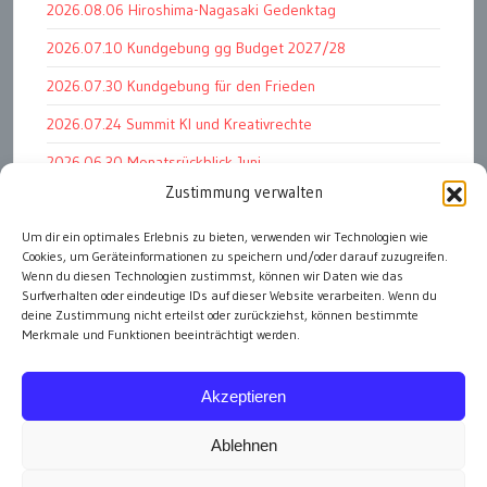
2026.08.06 Hiroshima-Nagasaki Gedenktag
2026.07.10 Kundgebung gg Budget 2027/28
2026.07.30 Kundgebung für den Frieden
2026.07.24 Summit KI und Kreativrechte
2026.06.30 Monatsrückblick Juni
Zustimmung verwalten
2026.07.11 Worauf es letztlich ankommt
2026.07.01 Markenwert Studie 2026
Um dir ein optimales Erlebnis zu bieten, verwenden wir Technologien wie
Cookies, um Geräteinformationen zu speichern und/oder darauf zuzugreifen.
2026.07.07 Open Space im Weltmuseum
Wenn du diesen Technologien zustimmst, können wir Daten wie das
Surfverhalten oder eindeutige IDs auf dieser Website verarbeiten. Wenn du
deine Zustimmung nicht erteilst oder zurückziehst, können bestimmte
Merkmale und Funktionen beeinträchtigt werden.
alle Events
Akzeptieren
Ablehnen