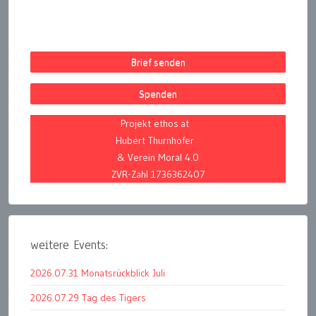
Brief senden
Spenden
Projekt ethos.at
Hubert Thurnhofer
& Verein Moral 4.0
ZVR-Zahl 1736362407
weitere Events:
2026.07.31 Monatsrückblick Juli
2026.07.29 Tag des Tigers