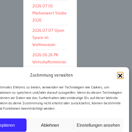
2026.07.01
Markenwert Studie
2026
2026.07.07 Open
Space im
Weltmuseum
2026.06.26 PK
Wirtschaftsminister
und APG Vorstand
Zustimmung verwalten
ptimales Erlebnis zu bieten, verwenden wir Technologien wie Cookies, um
ationen zu speichern und/oder darauf zuzugreifen. Wenn du diesen Technologien
alle Events
önnen wir Daten wie das Surfverhalten oder eindeutige IDs auf dieser Website
 Wenn du deine Zustimmung nicht erteilst oder zurückziehst, können bestimmte
 Funktionen beeinträchtigt werden.
eptieren
Ablehnen
Einstellungen ansehen