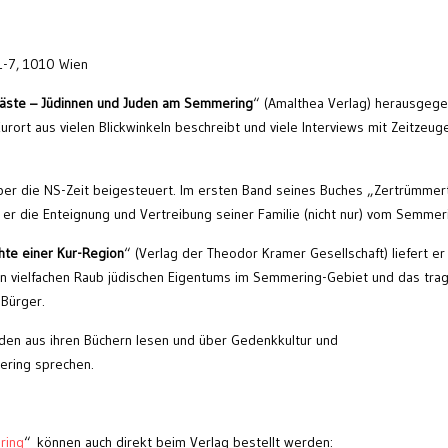
 1-7, 1010 Wien
ste – Jüdinnen und Juden am Semmering
“ (Amalthea Verlag) herausgege
ort aus vielen Blickwinkeln beschreibt und viele Interviews mit Zeitzeug
über die NS-Zeit beigesteuert. Im ersten Band seines Buches „Zertrümmer
r die Enteignung und Vertreibung seiner Familie (nicht nur) vom Semmer
hte einer Kur-Region
“ (Verlag der Theodor Kramer Gesellschaft) liefert er
n vielfachen Raub jüdischen Eigentums im Semmering-Gebiet und das trag
 Bürger.
den aus ihren Büchern lesen und über Gedenkkultur und
ring sprechen.
ring
“ können auch direkt beim Verlag bestellt werden: