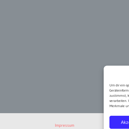
Um dir ein o
Geräteinform
zustimmst, k
verarbeiten.
Merkmale und
Akz
Impressum