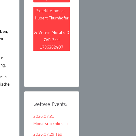
Projekt ethos.at
Hubert Thurnhofer
ben,
& Verein Moral 4.0
en
ZVR-Zahl
1736362407
te
ing.
 nun
ische
weitere Events:
2026.07.31
Monatsrückblick Juli
2026.07.29 Tag