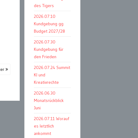
des Tigers
2026.07.10
Kundgebung gg
Budget 2027/28
2026.07.30
Kundgebung für
den Frieden
2026.07.24 Summit
ter
KI und
Kreativrechte
2026.06.30
Monatsrückblick
Juni
2026.07.11 Worauf
es letztlich
ankommt