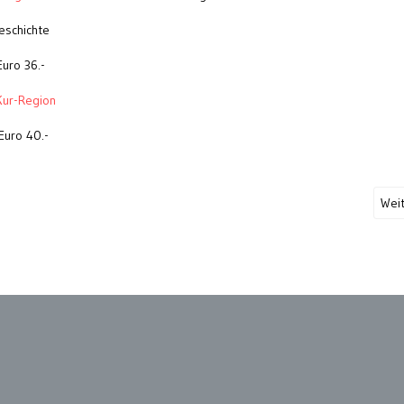
Geschichte
uro 36.-
Kur-Region
Euro 40.-
Wei