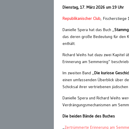
Dienstag, 17. März 2026 um 19 Uhr
Republikanischer Club
, Fischerstiege
Danielle Spera hat das Buch „
Stammgä
das deren große Bedeutung für den Kur
enthält.
Richard Weihs hat dazu zwei Kapitel 
Erinnerung am Semmering“ beschrieb e
Im zweiten Band „
Die kuriose Geschic
einen umfassenden Überblick über de
Schicksal ihrer vertriebenen jüdischen
Danielle Spera und Richard Weihs wer
Verdrängungsmechanismen am Semme
Die beiden Bände des Buches
„
Zertrümmerte Erinnerung am Semme