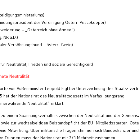
teidigungsministeriums)
ründungspräsident der Vereinigung Österr. Peacekeeper)
rweigerung – „Osterreich ohne Armee“)
. NR a.D.)
aler Versöhnungsbund – österr. Zweig)
ür Neutralitat, Frieden und soziale Gerechtigkeit)
nete Neutralität
 Worte von Außenminister Leopold Figl bei Unterzeichnung des Staats- vert
 hat der Nationalrat das Neutralitätsgesetz im Verfas- sungsrang
erwährende Neutralität“ erklärt.
rte zu einem Spannungsverhältnis zwischen der Neutralität und der Gemein
sowie zur wechselseitigen Beistandspflicht der EU- Mitgliedsstaaten. Oste
 seine Mitwirkung. Uber militärische Fragen stimmen sich Bundeskanzler und
on Truppen muss der Nationalrat mit 2/3 Mehrheit zustimmen.