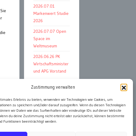
2026.07.01
 Sie
Markenwert Studie
er
2026
2026.07.07 Open
die
Space im
Weltmuseum
2026.06.26 PK
Wirtschaftsminister
und APG Vorstand
Zustimmung verwalten
ter
ptimales Erlebnis zu bieten, verwenden wir Technologien wie Cookies, um
alle Events
ationen zu speichern und/oder darauf zuzugreifen. Wenn du diesen Technologien
önnen wir Daten wie das Surfverhalten oder eindeutige IDs auf dieser Website
 Wenn du deine Zustimmung nicht erteilst oder zurückziehst, können bestimmte
 Funktionen beeinträchtigt werden.