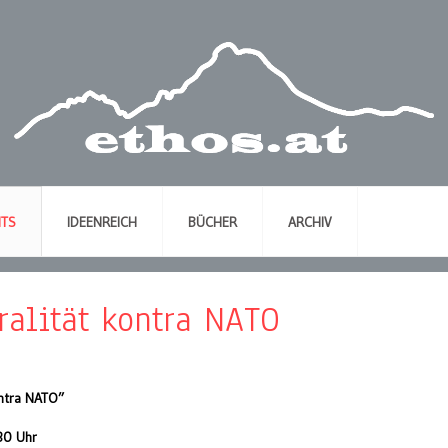
NTS
IDEENREICH
BÜCHER
ARCHIV
ralität kontra NATO
ntra NATO”
30 Uhr