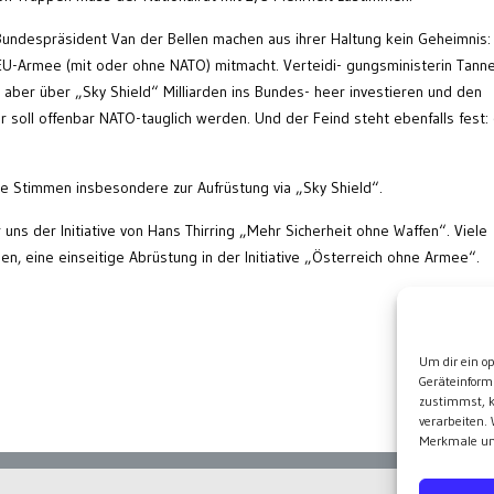
undespräsident Van der Bellen machen aus ihrer Haltung kein Geheimnis:
er EU-Armee (mit oder ohne NATO) mitmacht. Verteidi- gungsministerin Tann
ll aber über „Sky Shield“ Milliarden ins Bundes- heer investieren und den
 soll offenbar NATO-tauglich werden. Und der Feind steht ebenfalls fest: 
e Stimmen insbesondere zur Aufrüstung via „Sky Shield“.
uns der Initiative von Hans Thirring „Mehr Sicherheit ohne Waffen“. Viele
en, eine einseitige Abrüstung in der Initiative „Österreich ohne Armee“.
Wei
Um dir ein o
Geräteinform
zustimmst, k
verarbeiten.
Merkmale und