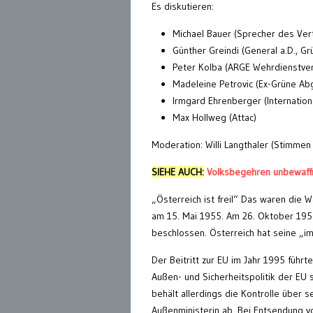
Es diskutieren:
Michael Bauer (Sprecher des Ver
Günther Greindi (General a.D., G
Peter Kolba (ARGE Wehrdienstve
Madeleine Petrovic (Ex-Grüne Abg
Irmgard Ehrenberger (Internation
Max Hollweg (Attac)
Moderation: Willi Langthaler (Stimmen f
SIEHE AUCH:
Volksbegehren unbewaff
„Österreich ist freil“ Das waren die
am 15. Mai 1955. Am 26. Oktober 1955
beschlossen. Österreich hat seine „imm
Der Beitritt zur EU im Jahr 1995 füh
Außen- und Sicherheitspolitik der EU 
behält allerdings die Kontrolle über
Außenministerin ab. Bei Entsendung v