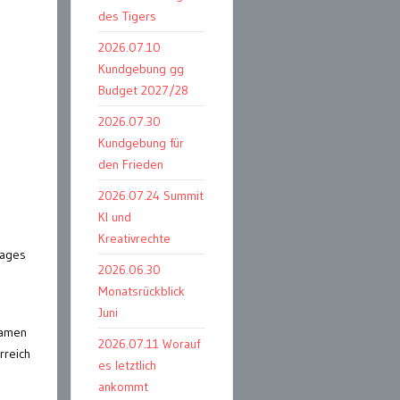
des Tigers
2026.07.10
Kundgebung gg
Budget 2027/28
2026.07.30
Kundgebung für
den Frieden
2026.07.24 Summit
KI und
Kreativrechte
rages
2026.06.30
Monatsrückblick
Juni
samen
2026.07.11 Worauf
rreich
es letztlich
ankommt