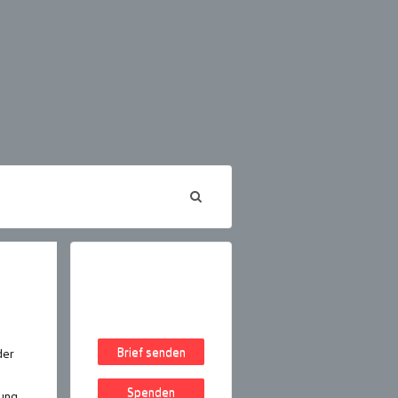
Brief senden
der
Spenden
tung