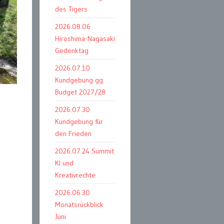
des Tigers
2026.08.06
Hiroshima-Nagasaki
Gedenktag
2026.07.10
Kundgebung gg
Budget 2027/28
2026.07.30
Kundgebung für
den Frieden
2026.07.24 Summit
KI und
Kreativrechte
2026.06.30
Monatsrückblick
Juni