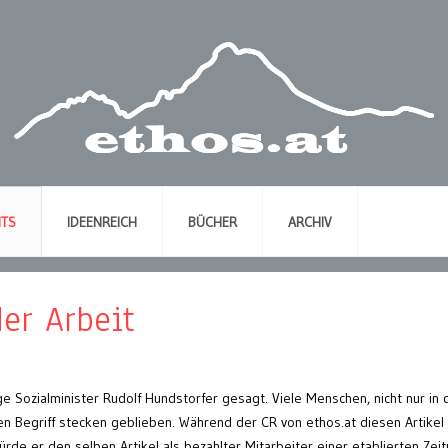
NTS
IDEENREICH
BÜCHER
ARCHIV
der Arbeit
ge Sozialminister Rudolf Hundstorfer gesagt. Viele Menschen, nicht nur in 
en Begriff stecken geblieben. Während der CR von ethos.at diesen Artikel
ürde er den selben Artikel als bezahlter Mitarbeiter einer etablierten Zei