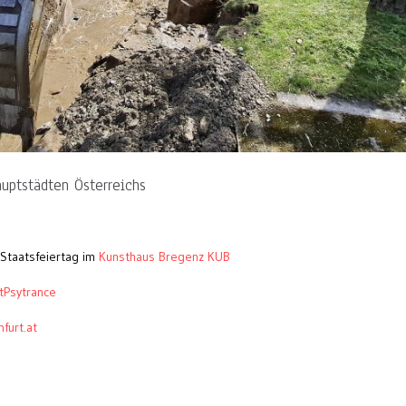
uptstädten Österreichs
 Staatsfeiertag im
Kunsthaus Bregenz KUB
tPsytrance
furt.at