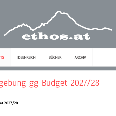
NTS
IDEENREICH
BÜCHER
ARCHIV
dgebung gg Budget 2027/28
get 2027/28