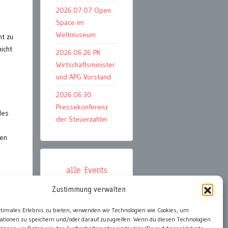
2026.07.07 Open
Space im
Weltmuseum
ht zu
icht
2026.06.26 PK
Wirtschaftsminister
und APG Vorstand
2026.06.30
Pressekonferenz
des
der Steuerzahler
len
alle Events
Zustimmung verwalten
ter
ptimales Erlebnis zu bieten, verwenden wir Technologien wie Cookies, um
ationen zu speichern und/oder darauf zuzugreifen. Wenn du diesen Technologien