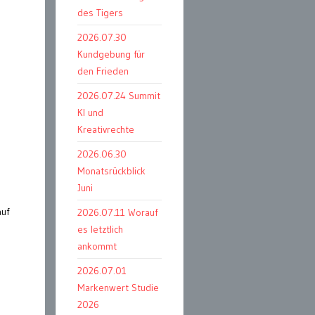
des Tigers
2026.07.30
Kundgebung für
den Frieden
2026.07.24 Summit
KI und
Kreativrechte
2026.06.30
Monatsrückblick
Juni
auf
2026.07.11 Worauf
es letztlich
ankommt
2026.07.01
Markenwert Studie
2026