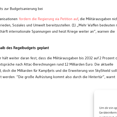
ts zur Budgetsanierung bei
anisationen
fordern die Regierung via Petition auf
, die Militärausgaben nic
Frieden, Soziales und Umwelt bereitzustellen. (1) „Mehr Waffen bedeuten n
härft internationale Spannungen und heizt Kriege weiter an“, warnen die
rhalb des Regelbudgets geplant
r hält weiter daran fest, dass die Militärausgaben bis 2032 auf 2 Prozent 
tspräche nach Attac-Berechnungen rund 12 Milliarden Euro. Die aktuelle
, doch die Milliarden für Kampfjets und die Erweiterung von SkyShield sol
lt werden. “Die große Aufrüstung kommt also durch die Hintertür”, warnt
Wei
Um dir ein o
Geräteinform