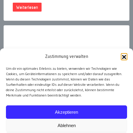
Weiterlesen
Zustimmung verwalten
Brief senden
Um dir ein optimales Erlebnis zu bieten, verwenden wir Technologien wie
Cookies, um Geräteinformationen zu speichern und/oder darauf zuzugreifen.
Spenden
Wenn du diesen Technologien zustimmst, können wir Daten wie das
Surfverhalten oder eindeutige IDs auf dieser Website verarbeiten. Wenn du
Projekt ethos.at
deine Zustimmung nicht erteilst oder zurückziehst, können bestimmte
Hubert Thurnhofer
Merkmale und Funktionen beeinträchtigt werden.
& Verein Moral 4.0
ZVR-Zahl 1736362407
Akzeptieren
Ablehnen